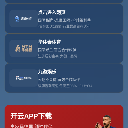
何产生？它们又将如何在世界足球版图上分布？本文将为您
详细解读。
一、 全新赛制下的参赛资格获取路径
国际足联为全新的
32支球队世俱杯
设计了一套综合考量各大
洲顶级俱乐部赛事冠军以及俱乐部在特定周期内持续优异表
现的复杂而精密的资格赛体系。其核心目标是确保最具竞争
力的球队参与，同时兼顾全球足球发展的广泛性。
冠军之路：
各大洲足联旗下最重要的俱乐部锦标赛的冠军将
直接获得参赛席位。这包括：
欧洲足球协会联盟（UEFA）
：欧洲冠军联赛（欧冠）冠
军。
南美洲足球联合会（CONMEBOL）
：南美解放者杯冠军。
亚洲足球联合会（AFC）
：亚洲冠军联赛（亚冠）冠军。
非洲足球联合会（CAF）
：非洲冠军联赛冠军。
中北美及加勒比海足球联合会（Concacaf）
：中北美及加勒
比海冠军杯冠军。
大洋洲足球联合会（OFC）
：大洋洲冠军联赛冠军（通常分
配给过去四年中排名最高的冠军）。
排名之路：
除了上述冠军球队外，剩余名额将根据各俱乐部