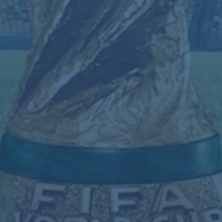
新闻资讯
2025世界俱乐部杯分组揭晓，世俱杯序曲唱响
2026-08-07
「2025世俱盃」決賽確定紐約登場，新賽制擴大球隊數
2026-08-07
扬科维奇正式卸任中国国家男子足球队主教练职务
2026-08-07
2025年世俱杯扩军至32队 切尔西、皇马自动获资格
2026-08-07
2025年足坛十大看点：诸强奔赴美加墨，大世俱杯全新上演（2025足坛盛事前瞻：美加墨世界杯激战开启，革新世俱杯震撼登场）
2026-08-07
2024五超第22轮综述：深圳击败杭州夺冠 慈溪、新疆、宁夏主场胜利收官
2026-08-07