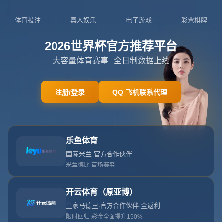
主页
>
新闻中心
新闻中心
2025美国世俱杯：32支参赛球队的产生方式与地理分布（好
的，这是一个新角度的）
作者：世俱杯
发布时间2026-08-06T01:50:03+08:00
好的，这是一篇关于2025美国世俱杯参赛球队产生方式与地
理分布的SEO文章：
2025美国世俱杯：32支参赛球队的产生方式与地理分布
足球世界即将迎来一场前所未有的盛宴！备受瞩目的
2025年
国际足联世俱杯（FIFA Club World Cup 2025™）
将以全新
的面貌在美国拉开帷幕。这届赛事不仅将参赛球队数量从传
统的7支扩军至
32支球队
，更标志着俱乐部层面全球最高竞技
水平的一次历史性革新。那么，这32张宝贵的入场券究竟如