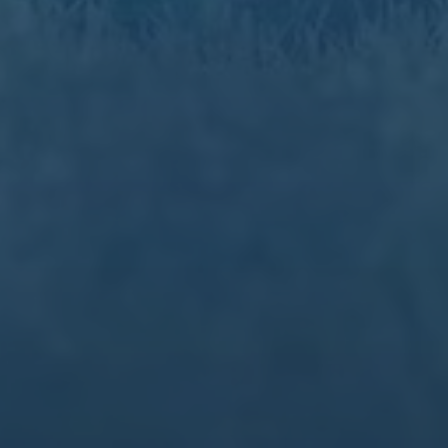
莱昂俱乐部被禁止参加世俱杯的禁令维持不变 - 足球篮球资讯
凯恩非常接近加盟皇马 热刺与皇马达原则性协议
皇马之所以不补人，是因为他的财务-西甲
2026世界杯比分入口官方