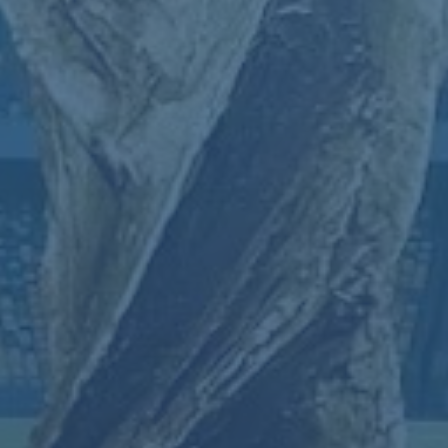
结语前的思考：足协杯的未来方向
2024年中国足协杯通过规模升级和规则调整，展现了赛事的
创新与活力。无论是更多球队的参与，还是主场原则的优
化，都在为中国足球的普及与发展助力。未来，足协杯如何
在保持公平竞争的同时，进一步提升赛事的品牌价值，或许
是所有足球人需要共同思考的问题。
上一篇：天津女排不敌福建队遗憾无缘四强赛席位
下一篇：中国女足友谊赛0：3不敌美国女足，遗憾落败