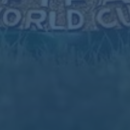
米兰有意阿森西奥 皇马对于球员离开持开放态度
2026-08-09
TA-皇马正与魔笛就续约进行谈判 预计很快达协议
2026-08-09
足协杯四分之一决赛前瞻
2026-08-09
相关产品