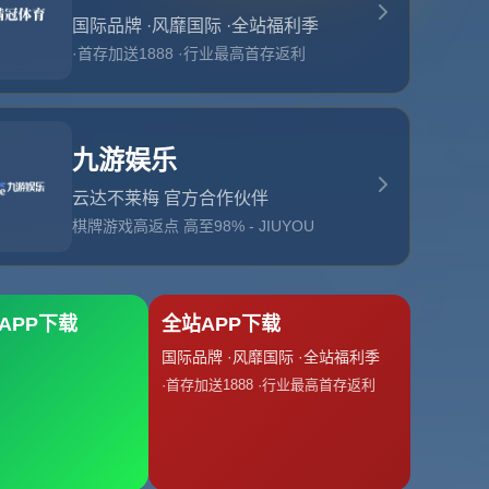
新高
瑜
成功晋级女单四强！这一成绩不仅刷新了她个人的职
国网球未来的希望之星。今天，我们就来聊聊这位新星
彩故事。
轮比赛开始，她就以稳健的发挥和强大的心理素质，一路
发球和灵活的底线技术，以2:1逆转取胜，成功锁定
女