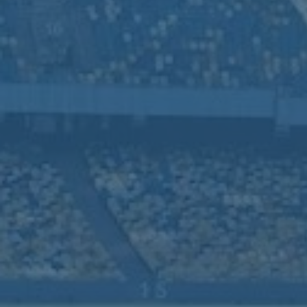
案例分析：八
以八强赛为例
利用对手的回
赛不仅是技术
中国网球的未
王欣瑜的这次
渐提升，而王
此外，她的职