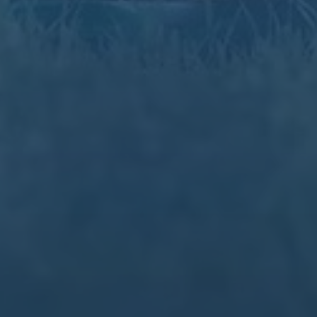
FIFA官方確認2025世俱盃已有19支球隊確認參賽（FIFA官方公布：2025世俱杯已有19队锁定参赛资格）
世界杯盘口分析入口地址