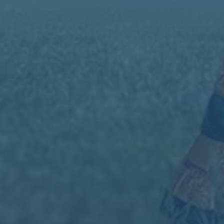
行动证明自己
上一篇：维尔茨
新闻资讯
2026世
皇馬食硬
相关产品