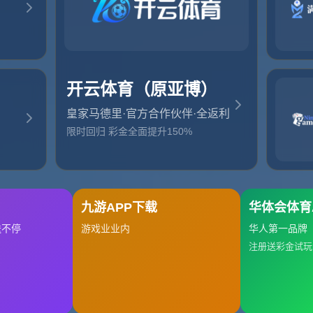
瑜强势晋级网球女单四强创历史
发布时间2026-08-07T01:50:02+08:00
球女单四强：中国网球新星的崛起
球的耀眼新星
网球赛事中，一位年轻的中国选手成为众人瞩目的焦点——
王欣
也为中国网球再添一抹亮色。她的表现让人眼前一亮，无疑是中
及她背后的努力和潜力，带你走进
王欣瑜晋级网球女单四强
的精
四强席位：王欣瑜的突破之旅
年仅22岁的中国选手，在本次赛事中展现了惊人的实力。从首
其是在八强赛中，面对世界排名远高于自己的对手，她凭借精准的