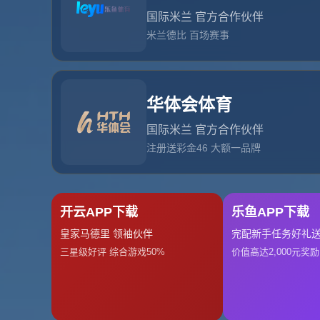
主页
>
新闻中心
新闻资讯
新闻中心
王欣
2026世界杯比分最新最新网址
2026世界杯比分最新最新网址深度解析与观赛指南
四年一度的世界杯，不仅是一场足球盛宴，更是一
作者：世俱杯
场数据、比分与信息的全面大战。尤其是2026年世
界杯扩军后，更多球队参赛、更多小组对决、更多
王欣瑜晋级网
淘汰悬念
罗马诺：皇马青训敲定19岁波多黎各小将的交易
引言：中国网
当一支以银河战舰著称的豪门俱乐部，把目光投向遥远的加勒比
在最近的国际
海岛，一位年仅19岁的波多黎各小将，便不再只是当地球场上的
天才少年，而是被推向欧洲足坛聚光灯的潜在新星。围绕“罗马
业生涯记录，
诺爆料皇马青训敲定交易”这一消
的精彩表现以
皇馬食硬切爾達
从默默无闻到
当球迷在酒吧高喊“皇馬食硬切爾達”的时候，很多
人以为这只是玩笑式的口号，但细看近十年来两队
王欣瑜，这位
的交锋记录、技战术匹配度以及心理层面的暗战，
过关斩将。尤
这句话其实隐含着相当扎实的逻辑与数据支撑。本
文就从历史战绩、技战术
贝蒂斯后卫-维尼修斯比赛时和球迷说话 他被骂不奇怪
单四强
席位。