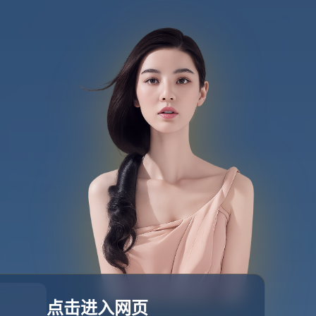
0832-8446386
联系我们
全国服务热线：
在
线
客
服