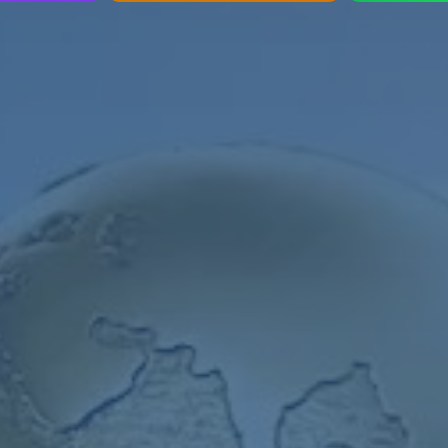
王欣瑜的冷静和韧性
令人印象深刻。即便在第一盘失利的情况下
表现不仅展现了技术层面的进步，更凸显了她在心态上的成熟。
双重提升：王欣瑜的成功秘诀
银（2025跳水世界杯总决赛：中国队双项强势夺金揽银）
级网球女单四强
的原因，离不开她在技术和心态上的双重提升。
点燃激情，中国队再展王者风采 2025年的跳水世界杯总决赛正在如火如荼
守端的移动能力也有显著进步。教练团队对她的针对性训练显然
，王欣瑜在赛后采访时提到：“每场比赛都是一次学习机会，我
保持冷静，尤其是在面对强敌时，这种心态成为她制胜的关键。