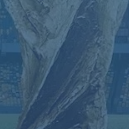
“
无缘世界杯最贵阵
”的打造，不仅是对这些球星个人实力的
肯定，也让我们看到足球世界的残酷与不完美。即使无法在
卡塔尔赛场一展身手，凯恩、索博斯洛伊、奥斯梅恩等人依
然是足坛的顶级存在。他们的缺席是遗憾，但他们的价值和
潜力却不容忽视。
上一篇：中青赛第二季圆满落幕，浙江U17男足与北京U16女足勇夺冠军
下一篇：2024年中超联赛赛季前裁判人员培训班在苏州顺利举行
新闻资讯
男篮全运淘汰赛惊现三惨案！广东42分狂胜天津，辽宁强势晋级四强
2026-08-07
梅西要踢世俱杯啦，官方宣布迈阿密国际拿到2025年 ...
2026-08-07
皇马报价已在姆巴佩手中 薪资远低于22年和现在
2026-08-07