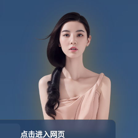
0832-8446386
联系我们
全国服务热线：
在
线
客
服