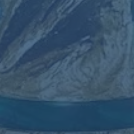
得了更多形象主动权