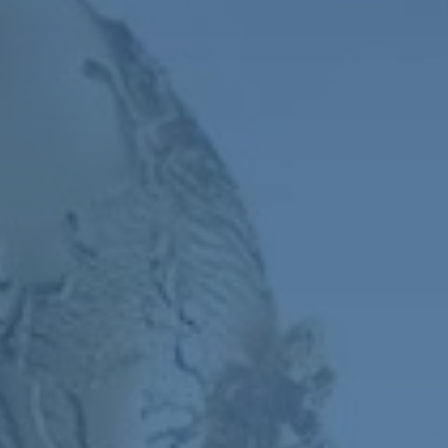
开表态问题 如果他保持沉默 或者通过模棱两可的言论维
“希望寻找新挑战”“想加盟皇马” 等同于在短时间内自愿
定 更何况他还处在商业价值巅峰阶段
这种奖金更像是一种隐性的约束工具 巴黎通过把巨额奖励
在场上尽情发挥 也可以在私下评估未来 但只要你想完全掌
心球员一旦公开示意要走 很容易动摇更衣室军心 影响市
言论风险” 让任何公开的离队信号都变得昂贵 但从球员角
迫在经济利益和话语空间之间做取舍 忠诚的定义 被悄悄