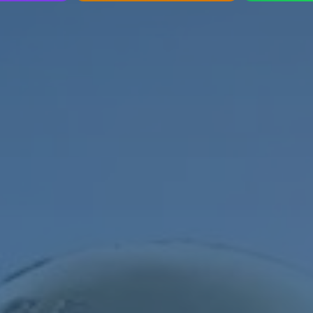
一项激动人心的变革！国际足联（FIFA）旗下的俱乐部世界杯，即我们熟知的世俱
今夏坚守曼联！能否上演马奎尔式逆转？）
新逆袭传奇 在足球世界里，逆袭的故事总是令人热血沸
重新赢得信任