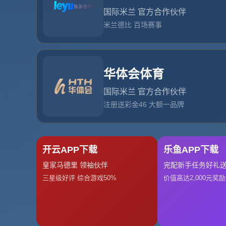
主页
>
新闻中心
新闻资讯
新闻中心
若姆巴
2025亚足联U20亚洲杯今晚打响中国队主场作战目标四强 
2025亚足联U20亚洲杯今晚打响中国队主场作战目标四强 - 杭州 引言：青
晚席卷杭州 中国队剑指四强 今晚，杭州将成为亚洲足球的焦点！2025亚足联
作者：世俱杯
洲杯正式拉开帷幕，中国U20国
当一名超一线
2026世界杯竞猜最新全站
耳曼以及皇马
2026世界杯竞猜最新全站深度指南 随着2026年世
巴佩一旦公开
界杯临近 各大平台纷纷打出“2026世界杯竞猜最新
全站”的旗号 试图在这场全球盛宴中抢占流量与用
益的现实课
户注意力 对普通球迷来说 这不仅是一场四年一遇
在许多球迷印
国际足联俱乐部世界杯（全球俱乐部王者之战）
显得顺理成章
国际足联俱乐部世界杯 全球足球荣耀的新篇章 当欧洲冠军联赛
的硝烟散尽，当南美解放者杯的激情达到顶峰，足球世界总有一
报道 正是这
个疑问萦绕心头：谁才是真正的俱乐部王者？国际足联俱乐部世
表态希望离队
界杯（FIFA Club W
2025美国世俱杯：32支参赛球队的产生方式与地理分布