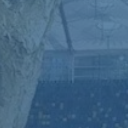
在公开场合高调示爱 或发动“转会攻势” 实际上 正因为存
力留在姆巴佩和巴黎之间 如果皇马频频通过媒体放风 反
佩站到台前 公开“做选择” 这会直接触碰球员的经济利益
让某个时间点成为关键节点 比如忠诚奖金到账日 合同最
济损失 那么他自然会主动向皇马靠拢 如果他不愿意放弃
在官方层面引发指控
扎尔等交易中 他们都倾向于等待球员进入合同后期 再以
倒计时” 只不过这一次 影响谈判节奏的不仅是合同年限
这笔钱还隐藏着多层含义 首先是直接资金层面 四千万欧在
 或一整套顶级投资组合的启动资本 对一名尚未退役的球
球迷之间画下清晰的分界线 某种程度上 他将从“被挽留的
境中 形象转变几乎不可避免 一部分巴黎球迷会认为 俱乐