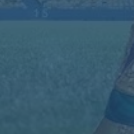
也让俱乐部取