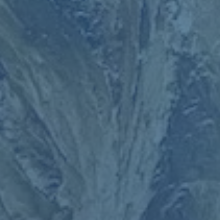
弈中 皇马选择的姿态很耐人寻味 表面看 皇马节奏缓慢 并不急于
公开想走就损失四千万欧”的潜在条款 皇马越保持沉默 就越把压
加盟”的信号 甚至暗示已经有某种私下沟通 那么就等于在推动姆巴
来合作
的策略更像是静待时机 他们知道 姆巴佩与巴黎的合同结构 注定
的谈判窗口 等等 如果球员愿意为了掌控未来 在某个阶段接受经
马也无须冒进 因为过于激进的公关姿态有可能被巴黎抓住 甚至
马一向善于利用时间站在优势一侧 曾经在莫德里奇 克罗斯甚至阿
格完成收购 如今在姆巴佩身上 他们面对的是另一种版本的“合同
忠诚奖金的隐形红线
 “失去四千万欧”似乎是一个极度直观的损失 但在实际博弈中 
结构里都不是小数目 这可能意味着一个完整商业合作周期的收益
流的稳定性仍然重要
面 一旦他公开表达离队意愿 导致这笔奖金落空 这会在他与巴黎
选择离开的叛徒” 即便这种标签未必公平 但在情绪化极强的足球语