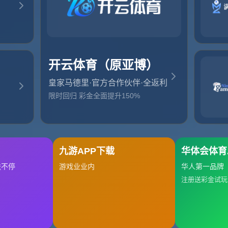
佩公开想走将失去4000万欧 
- 杭州
春风暴今
U20亚
发布时间2026-08-06T01:50:03+08:00
球星的去留不再只是更衣室话题,而是被精确到几千万欧元的经济
之间这场拉锯为例,所谓“梦想加盟”“情感选择”,往往都被压在合
表达想离队 将失去约四千万欧元的各类奖金和忠诚奖 后,这桩
象里 姆巴佩与皇马的故事早已写好剧本 童年海报 试训回忆 甚至
 可现实是 巴黎方面为留住他 开出了极具诱惑力的续约待遇 不
笔忠诚奖金的大头 约四千万欧元 被捆绑在一个关键前提之上 那
 或在公开场合给出相似信号 就可能触发合同中的相关条款 从
（扩军逐鹿：2025美国世俱杯32强席位密码与全球足球新版图）