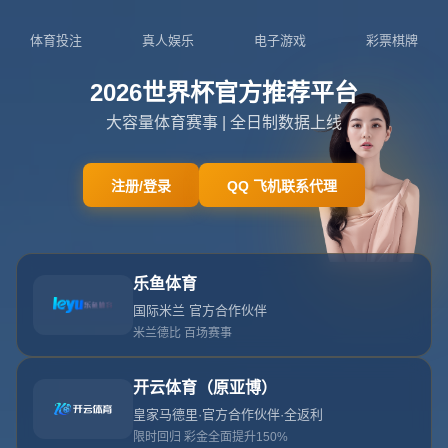
主页
>
新闻中心
新闻中心
皇马下周一宣布魔笛续约 球员希望踢高水平足球
作者：世俱杯
发布时间2026-08-06T01:50:03+08:00
当一名即将年满四十岁的中场大师还在为下一个赛季的去向
做出选择时，这本身就足够吸引目光。围绕“皇马下周一宣布
魔笛续约 球员希望踢高水平足球”的消息，外界讨论的不仅
是一次简单的合同延长，更是在审视一名传奇球员如何在职
业生涯的尾声，坚持对高水平足球的执念与追求。这种坚
持，既是对自我要求的极致，也是对现代足球价值观的一次
反问——年龄该不该成为一名球员被定义的首要标准。