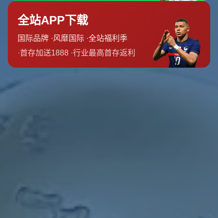
中，如何在短短几秒内做出最合理的选择，是数据模型很难
完全量化的能力。莫德里奇在关键战中的处理球、对节奏的
掌控、对队友站位的提醒，往往在镜头之外发挥影响。正是
这种细节，让俱乐部愿意通过短约或滚动续约的方式，把他
留在队中，让年轻中场在现实比赛中“对标”一位活生生的模
板，而不是只在复盘视频里学习。
回顾过往赛季，不难发现一个有趣的现象：每当外界认为魔
笛“差不多该淡出主力”时，他往往会用一段出色表现回应质
疑。无论是在欧冠淘汰赛中连连送出关键传球，还是在西甲
与强队交锋中跑动覆盖全场，他用实际行动证明自己并不是
依靠资历留在首发名单上的“象征人物”，而是真正能在高强
度较量中保持效率的中场核心之一。这种反复自证的过程，
本身就是高水平足球的体现：没有任何一位老将可以靠过去
的奖杯吃一辈子，若在训练中松懈、在比赛中无法跟上节
奏，再辉煌的履历也无法说服教练组继续信任。
从职业规划的层面来看，本次续约其实也是对“怎样延长球员
高峰期”这一话题的现实案例。过去人们常常认为，三十岁以
后就是足球运动员下滑的临界点，中场球员尤其吃亏，因为
这个位置需要大量跑动、对抗和节奏调控。然而在医学监