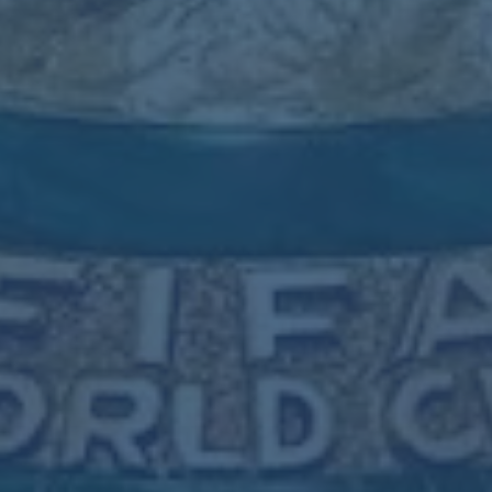
期自律与持续适应的结果。当下周一皇马真正官宣这份续约
时，人们看到的或许只是一个熟悉的身影继续身披白色战
袍，但在这背后，是一名球员坚持待在最高舞台、拒绝降低
标准的选择。对于所有热爱足球的人来说，这样的坚持本
身，就是最具感染力的故事之一。
【官方指定平台】官方顶级竞技大厅，获取最新盘口赔率与
极速在线体验，大额无忧提款，请认准正版授权。
上一篇：巴塞主場一定「德」
下一篇：进球网-本泽马有望以创纪录的最大优势夺得金球奖
新闻资讯
世俱杯赛程-世俱杯
2026-08-07
2025世俱杯
2026-08-07