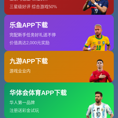
门的要求，更契合他本人“继续踢高水平足球”的愿望。
理解“球员希望踢高水平足球”这句话，不能简单看作一句客
套的采访用语。对莫德里奇而言，高水平不仅意味着参加欧
冠、出现在国家德比或是决赛舞台，更意味着每天的训练强
度、比赛中的节奏转换、对抗难度，以及和队友之间那种极
高要求的默契。很多接近生涯末期的球员，会选择去竞争压
力相对较小的联赛，或者转战商业价值更高但竞技含金量略
低的联赛，这是职业选择，没有对错。但莫德里奇反复向外
界释放的信号是：只要还能在高强度的体系中保持作用，他
宁愿留在皇马接受竞争，也不会轻易“降级”。这种态度，与
其说是对荣誉的贪恋，不如说是一种职业身份认同——他希
望自己退下来的那一天，仍然是站在最高舞台上，而不是在
缓慢下滑的环境里淡出人们的视野。
从皇马的角度看，是否续约的关键标准从来都不会只有情
感。在中场位置，球队近年来不断补强：楚阿梅尼、卡马文
加、巴尔韦德、贝林厄姆等新生代球员已经逐渐撑起框架，
看上去仿佛不再需要一个年纪偏大的组织者。然而真正的高
水平球队，往往不会把“经验”简单当作附属品。在高压比赛