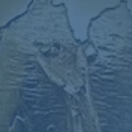
测、训练方法和恢复手段不断升级的背景下，越来越多顶级
球员开始延长自己的有效竞赛期。莫德里奇的自律几乎被当
作典型教材：严格的饮食管理、精细化的训练负荷控制、对
身体机能变化的长期跟踪，让他在高强度赛季末段依旧保持
大范围跑动能力。这些看起来“不起眼”的细节，是他能够继
续融入皇马高强度体系的前提，也解释了为什么俱乐部有信
心在接下来的赛季里继续把他视作重要棋子。
并不是所有坚持留在豪门的老将都能获得正向结果。也有案
例显示，当一名球员在豪门“硬撑”到最后时，容易出现角色
尴尬、上场时间稀少，甚至和新人抢资源的情况。区别在
于，能否完成角色的自然过渡。莫德里奇在过去两个赛季
中，已经展现出从绝对主力向关键轮换的平稳过渡：他可以
接受部分比赛从替补出场，也能够在赛程密集时让位给年轻
队友，同时在重要战役中重新回到首发，用经验帮助球队度
过险关。这种角色弹性，是很多传奇球员难以做到的——他
们习惯了“以我为核心”的战术环境，反而不容易适应更加多
样化的出场方式。正是这种心态与定位的调整，让“续约”不
再是对过去功勋的奖励，而是对未来阵容结构的一种补强。