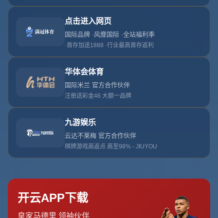
如果说皇马在过去十年间有什么最稳定的“标志”，莫德里奇
无疑是其中之一。他从初到伯纳乌时被质疑的“水货”，到后
来成为团队节奏的真正主宰，再到拿下金球奖、率队多次捧
起欧冠奖杯，魔笛用一个个赛季完成了身份转变。而如今，
当外界传出皇马将在下周一宣布魔笛续约时，这个决定背后
的逻辑远不止情怀。俱乐部在权衡阵容更新、薪资结构以及
竞技目标后，依然选择与一位老将继续合作，本身就说明：
他的竞技能力、更衣室影响力与战术价值，依然符合顶级豪