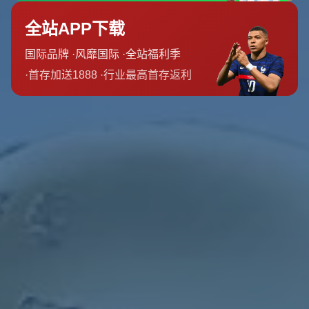
沙特联赛近年来通过高额薪资疯狂吸纳世界知名球员与教
练，已经成为足坛绕不开的力量。对于一名年轻教练而言，
选择前往沙特意味着立刻获得高收入 高职位以及对球队拥有
更大话语权，甚至可以从助教直接跃升为主帅。但安帅之子
拒绝沙特邀请，透露出的信息很清晰 他更看重职业成长曲线
而非短期回报。在皇马这样级别的俱乐部，他所接触的对手
包括欧冠淘汰赛中的豪门以及西甲联赛的不同风格球队 都能
为其带来更全面的战术视野。对比之下，沙特联赛当前的竞
技强度和战术多样性仍处在发展阶段，对一位尚处上升期的