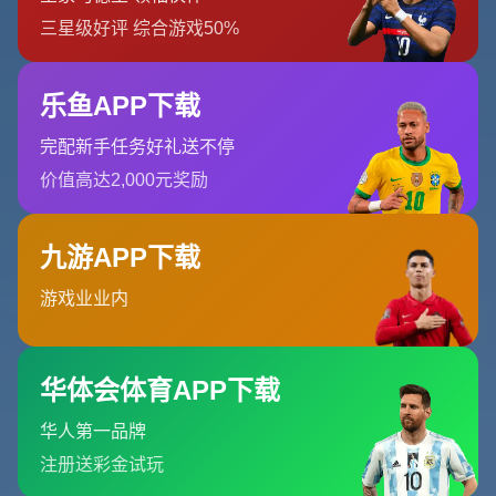
可以发现皇马教练组对于稳定性与技术传承的重视远超外界
想象。马蒂乌在进入一线队教练组之前，已经在青训和体能
管理 数据分析等多个岗位历练，在训练细节管理和比赛对手
研究方面拥有自己的方法论。继续留在皇马辅佐父亲，意味
着他可以在世界最顶尖的平台持续优化这些能力，在高强度
高压力的环境中磨练临场决策与更衣室管理，而这恰恰是任
何大合同都买不来的隐形资产。
拒绝沙特邀请 金钱与平台之间的权衡