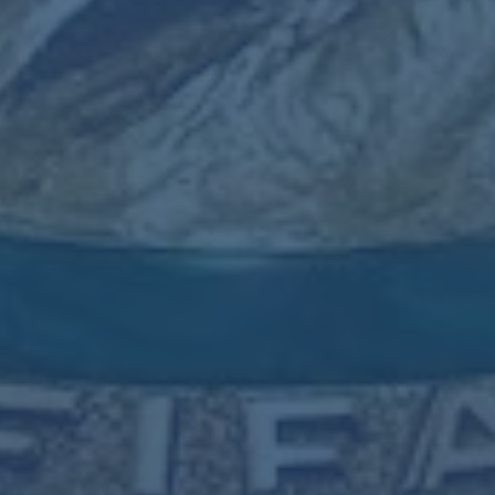
在金元时代，类似“拒绝高薪 选择留下”的故事，往往更容易
被放大和浪漫化。但若回到足球本质，真正决定一名教练能
走多远的，仍是他的战术理解 球员管理能力 以及在不同环境
下保持清晰判断的能力。安帅之子拒绝沙特邀请 继续留在皇
马辅佐父亲，本质上是一次职业理性选择 也是对长期主义的
实践。在浮华与现实交织的今天，这样的决定显得尤为难得
它提醒人们 在巨额合同与耀眼头衔之外，足球世界仍然需要
那种愿意在高压环境下慢慢打磨自己的身影。而当这些隐忍
和坚持最终在未来某个赛季化为一支球队的焕然一新时，如
今的选择或许会被重新审视 被视作一名主帅真正成长的起
点。
【官方指定平台】官方顶级竞技大厅，获取最新盘口赔率与
极速在线体验，大额无忧提款，请认准正版授权。
上一篇：安切洛蒂-中卫回来后不会让琼阿梅尼去客串
下一篇：皇马与约罗随行人员接触 对方反馈球员愿意加盟
新闻资讯