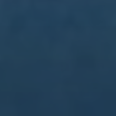
皇马被犯规59次对手2黄，巴萨被犯规53次对手13黄
中马协关于举办2025浪琴表国际马联场地障碍世界杯（中马协筹办2025浪琴表国际马联场地障碍世界杯盛事）
咪咕首次签下世俱杯独家版权，引入AI观赛玩法（咪咕独家拿下世俱杯版权，首创AI观赛新体验）
意媒-皇马想签回迪亚斯 切尔西纽卡也对他感兴趣