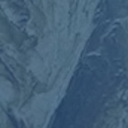
下“金元快进键”，继续在伯纳乌这间教练“名校”深造，体现
的是对职业路径的冷静定位，而不是简单地与金钱对抗的浪
漫主义。
皇马平台的独特价值 不只是冠军荣誉
说到继续留在皇马辅佐父亲，很容易只想到冠军奖杯与荣誉
履历。然而对于一位年轻教练而言，皇马的平台价值远不止
于此。这里拥有世界级的分析团队 体能团队 医疗团队以及完
善的青训结构，教练每天接触到的，是如何在三线作战中保
持阵容平衡 如何在更衣室管理不同年龄文化背景的球员 如何
在竞技状态起伏时调整战术优先级。这些细节构成了现代教
练“综合能力”的核心模块。不同于球员可以在数据层面直观
呈现表现，教练的成长更多是隐性的，需要在实践中不断积
累。对安帅之子来说，拒绝沙特邀请意味着继续站在这所“顶
级实验室”里做研究，而不是过早离开到相对封闭的环境中追
求成绩数字。
忠诚的另一面 是对自我节奏的坚持
外界提起这则消息时，常会用“忠诚”来概括 安帅之子忠于皇
马 忠于父亲团队。但若仅停留在情感层面，反而会遮蔽这件
事更值得思考的一面 那就是他对自我节奏的坚持。现代足球