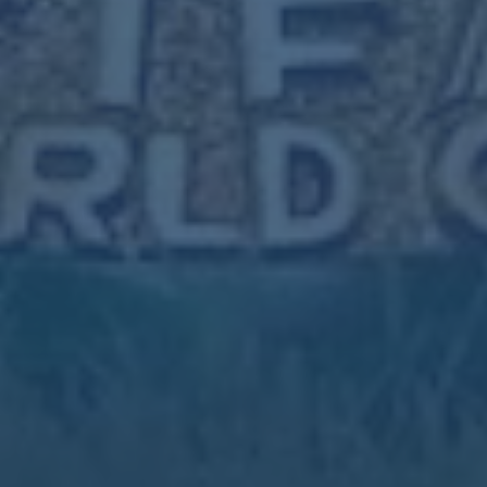
的代表。这样的记录不仅能帮助你加深对球队和球星的印
象，也让2026世界杯在记忆中更有层次感。
让入口成为你理解世界杯的第一步
无论你是资深球迷还是刚刚入门，只要合理利用好2026世界
杯比分教程入口地址，就能在密集的赛程和庞大的信息流中
找到专属的观看方式。比分不再只是屏幕一角的数字，而是
一扇通往战术、心理、历史和情感世界的大门。从现在开
始，花一点时间熟悉这些入口的结构与功能，在真正开赛的
那一刻，你就能从第一场比赛起，享受到更专业、更从容、
更具深度的世界杯之旅。
【官方指定平台】官方顶级竞技大厅，获取最新盘口赔率与
极速在线体验，大额无忧提款，请认准正版授权。
上一篇：世界杯盘口分析入口地址
下一篇：2026世界杯直播最新网址
新闻资讯