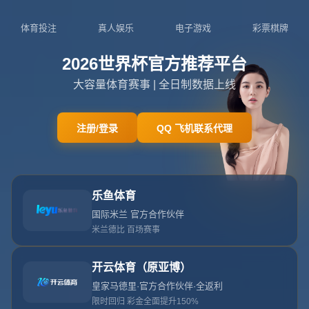
主页
>
新闻中心
新闻中心
2026世界杯比分教程入口地址
作者：世俱杯
发布时间2026-08-09T01:50:03+08:00
2026世界杯比分教程入口地址全攻略
想在2026世界杯期间第一时间看到最新比分、精准数据和完
整赛程，又不想在一大堆复杂页面中迷路，很多球迷都会问
一个类似的问题——“到底哪里是靠谱的2026世界杯比分教程
入口地址”。信息越多，选择反而越难，真正需要的是一条清
晰的路径：从哪里进入、怎么查比分、如何看懂数据、怎样
避免踩坑。下面就以普通球迷的视角，系统梳理一套实用教
程，让你在开赛前就完成“预习”，届时打开入口就能轻松读