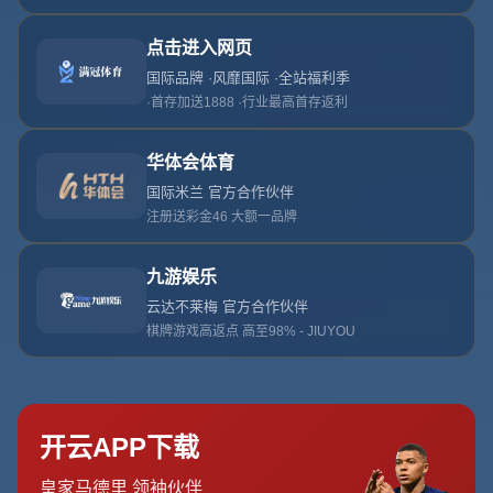
懂每一场比赛发生了什么。