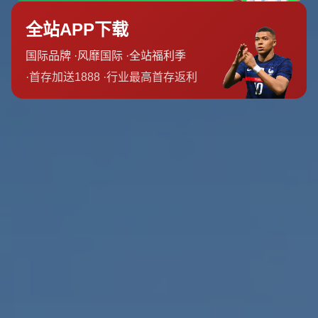
营的老牌体育平台；稳定性则体现在访问速度、服务器承载
能力上，尤其是热门比赛同时在线人数激增时不会崩溃；可
读性则关系到你能不能一眼看懂比分、射门数、控球率、红
黄牌等信息，而不是被杂乱界面淹没。在选择入口地址时，
不妨提前收藏两三家符合这三条标准的平台，作为世界杯期
间的“主战场”。
比分教程入口地址通常包含哪些核心内容
一个真正实用的2026世界杯比分教程入口地址，不该只有比
分数字，还应提供可学习、可阅读的结构化内容。通常包
括：
一是
实时比分与赛事进程
，例如上半场结束、进球时间、进
球球员、助攻信息以及是否经过VAR判定；二是
赛前信息
，
包括首发阵容、阵型图、替补名单以及主裁判信息；三是
技
术统计
，如射门次数、射正次数、控球率、关键传球、抢
断、解围等，帮助你判断比赛“好看”背后究竟是谁占优；四
是
积分与出线形势
，尤其是小组赛阶段，一分之差就可能决
定命运；五是
简要文字解说或图文直播
，方便错过直播的球
迷快速了解比赛过程。
从入口到理解比分的简易学习路径