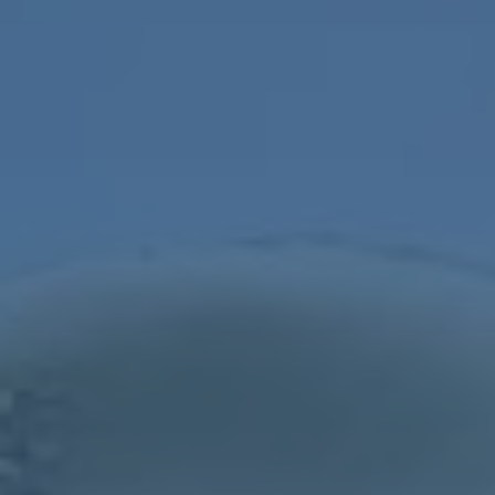
当你确定了常用的2026世界杯比分教程入口地址，下一步是
学会高效使用。可以把学习路径拆成三个层次：首先是“看得
见”，也就是熟悉入口页面布局，知道比分在哪里、技术统计
在哪里、替补和红黄牌记录在哪里；其次是“看得懂”，通过
简单对比，学会用基础统计数据还原比赛走势，比如控球率
并不等于绝对优势，射正次数往往更能说明问题；最后是“看
得深”，会结合历史战绩、球队风格和实时数据来判断比赛趋
势。例如，当你看到一支球队在比分落后时依然保持高压进
攻，射门数远高于对手，就能推断出后半段可能出现的扳平
甚至逆转。
案例分析 如何利用比分入口拆解一场关键战
假设在2026世界杯小组赛中，A队对阵B队，这场比赛被认为
是决定小组头名的关键战役。你打开某个常用的2026世界杯
比分教程入口地址，首先在主界面看到的是实时比分：第75
分钟，A队1比1B队。表面上是均势，但继续往下看：射门数
A队15次，B队6次；射正A队7次，B队2次；控球率则是A队
47，B队53。仅从控球率看似乎是B队占优，但结合射门数
据，你会意识到A队更具威胁。再查看犯规数和黄牌，可以
发现B队犯规更多，说明在防守端承受较大压力。通过这一