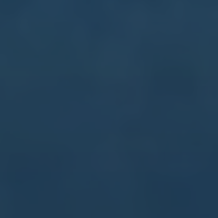
国际足联：2025首届新版世俱杯参赛奖金达10亿美元 - 信网
魔笛-说了无数次想在皇马退役 几天内就会公布续约
首届新赛制世俱杯2025年在美国举行
2025年国际足联俱乐部世界杯和2026年（2025年国际足联俱乐部世界杯与2026年赛事前瞻）