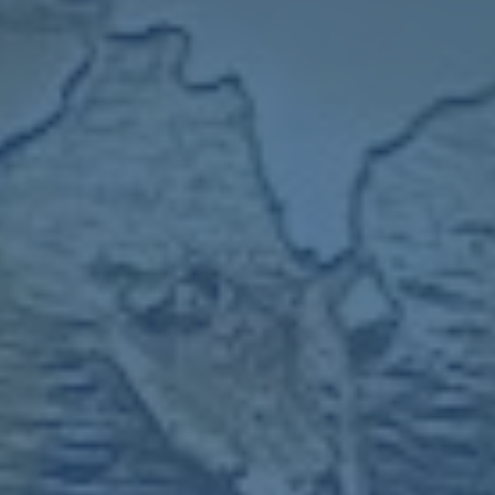
缺阵 可能会让整个防线失去保护 盘口自然也会随之微调 此
外 市场情绪与舆论导向 也会对热门产生巨大影响 某支球队
如果意外大胜一场 很可能在短时间内被追捧成“新晋黑马” 但
从长期数据看 这只是波动中的一场而已
如何识别真正有价值的盘口热门
相比盲目追随所谓“专家推荐” 更重要的是建立 基础的判断框
架 在面对世界杯盘口推荐热门时 可以从三个维度去筛选 第
一是 盘口是否合理 如果一支实力明显占优的球队让球过深
需要注意这是机构对市场偏好的预判 还是对真实差距的精准
反映 第二是 指数变化是否异常 开盘后如果短时间内出现大
幅跳水 或者突然升盘 很可能意味着资金集中涌入某一方 或
是关键信息被部分人提前掌握 第三是 数据与场面是否匹配
通过控球率 射门次数 场均失球等数据 结合球队打法 可以判
断热门是否有坚实的支撑 当你发现市场极度看好 而数据却无
法证明这种乐观时 这类热门往往更值得谨慎对待
案例分析某届世界杯小组赛热门盘口的演变
以某届世界杯小组赛为例 小组中一支传统豪门球队在首战面
对名气较小的欧洲球队 开出的盘口是让一球 初期市场普遍看
好豪门 认为至少可以两球优势取胜 盘口推荐热门几乎一边倒