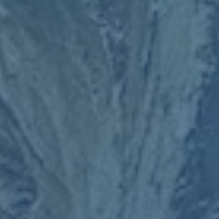
世界杯的魅力之一 正在于冷门频出 每当一支世界强队被默默
无闻的球队击败时 舆论场往往会出现两种极端声音 一种是
“强队假球论” 另一种是“再也不信热门了” 但从更理性的角度
来看 冷门并不是热门的对立面 而是热门体系中的一部分 盘
口本身就要为冷门预留空间 不然机构无法在长周期中维持平
衡 在世界杯盘口推荐热门的体系里 更成熟的做法是把冷门看
作概率分布中的一个区间 而不是“要么赢要么输”的二元对立
例如 当某支球队连胜三场 市场推到极度乐观高点 盘口开始