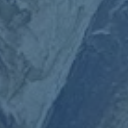
不断加深 这时候其实已经 不再是单纯追随热门的最佳时机
适当考虑走势回调或者控制投入比例 才是长期更加稳健的策
略
信息差与判断力在世界杯盘口中的作用
在世界杯这样的全球赛事中 大部分公开信息都是同步传播的
但是 信息的解读能力却存在巨大差异 同样的一则新闻 有人
只看到“球星怕受伤可能轮休” 有人却会进一步联想到战术调
整 中场控制力与盘面变化 这就是所谓的信息差 不是谁掌握
新闻更快 而是谁能把零散的信息结构化地整合成判断 当你看
到一个盘口推荐热门 被无数媒体 自媒体反复提及时 不妨问
问自己 这些推荐是否建立在明确的数据和逻辑基础上 还是只
是建立在“情绪”和“话题热度”之上 在这一点上 理性与克制反
而成为一种核心能力 你并不需要比所有人都聪明 只需要比大
多数人在关键时刻多想一步
把世界杯盘口推荐热门当成一种学习过程