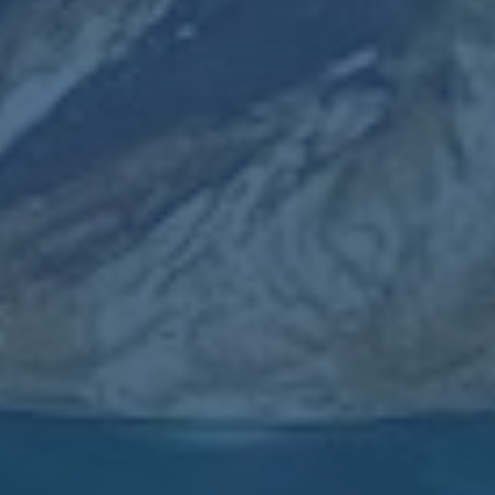
如果把世界杯盘口推荐热门仅仅理解为“押注” 那么很容易陷