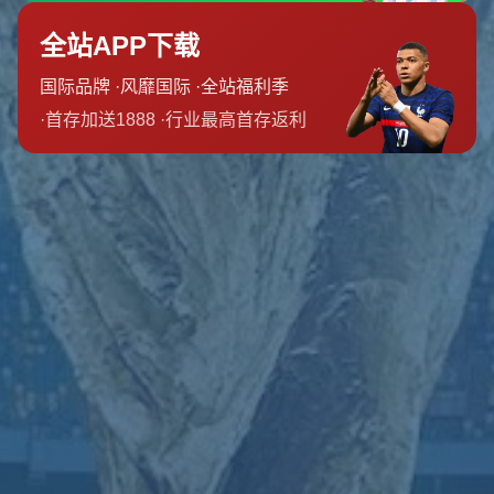
势往往能为球队提供心理和战术上的双重助力
，而迈阿密国
际需要做的，就是将这份好运转化为实实在在的胜利。
如何抓住机会：迈阿密国际的备战重点
面对这次
世俱杯
的“上签”，迈阿密国际需要在备战阶段重点
解决几个问题。首先，球队需要在体能储备上下功夫，确保
球员在密集赛程中保持最佳状态。其次，针对同组对手的特
点，制定灵活多变的战术显得尤为重要。梅西作为球队的灵
魂人物，他的发挥将直接决定迈阿密国际的走势。此外，年
轻球员的成长和替补阵容的深度，也将是球队在世俱杯中能
否走远的关键因素。
上一篇：国际足联：2025新版世俱杯奖金高达10亿美元 -（国际足联宣布：2025年全新世俱杯奖金飙升至10亿美元）
下一篇：2025年国际足联世俱杯抽签结果出炉（2025年国际足联世俱杯分组揭晓）
新闻资讯
迪马利亚出席致敬活动，婉拒再战世界杯的决定感动球迷
2026-08-09