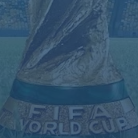
卫冕U19中青赛 泰山青年军15天豪取双冠
2026-08-08
金玟哉有可能因美国入境政策问题无缘代表拜仁参加世俱杯（美国政策“亮红灯”？金玟哉拜仁世俱杯征途或遇阻）
2026-08-08
安帅反对新世俱杯总奖金25亿欧&每队至少5000万
2026-08-08
皇马官方：维尼修斯因急性肠胃炎缺战马德里德比
2026-08-08
相关产品