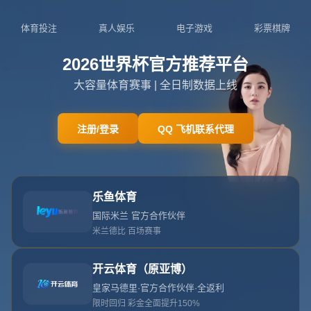
主页
>
新闻中心
新闻中心
足球名宿坎比亚索：新版国际足联世俱杯将带来更加激烈的
较量（足球名宿坎比亚索：全新世俱杯赛制将掀起更激烈竞
作者：世俱杯
发布时间2026-08-07T01:50:02+08:00
争）
足球名宿坎比亚索：新版国际足联世俱杯将带来更加激烈的
较量
引言：世俱杯革新点燃足球热情
足球，作为全球最受欢迎的运动之一，总是能以其激烈的对
抗和无尽的魅力吸引亿万球迷的目光。而当国际足联宣布世
俱杯将迎来全新改制时，这一消息无疑如同一颗重磅炸弹，
点燃了球迷和业内人士的热情。足球名宿坎比亚索近日对此
发表看法，他认为
新版世俱杯
将带来前所未有的激烈较量，