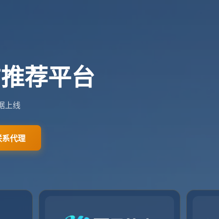
首页
关于我们
产品服务
新闻中心