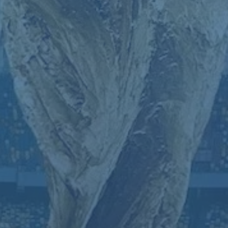
化的深远影响
际足联俱乐部世界杯不仅仅是一场比赛，更是一种文化的交流与传
风格和历史。例如，非洲和亚洲的俱乐部虽然在全球知名度上可
种跨文化的碰撞，将进一步促进足球运动的普及与发展。
还为年轻球员提供了展示自我的平台。许多不知名的球员可能借
中一样。2025年的舞台上，谁会成为下一个耀眼新星？让我们
：全球足球的新篇章
年国际足联俱乐部世界杯的临近，全球球迷的热情已被彻底点燃。
豪门之间的强强对话，还是小球队的逆袭奇迹，这届世俱杯都将
杯冠军奖金为1.25亿美元；不同大洲的俱乐部可获奖金 ...
下一篇：2025外战赛历：国足冲击美加墨青少年争世青世少（
- 2025世俱杯报道- FIFA Club
2026-08-09