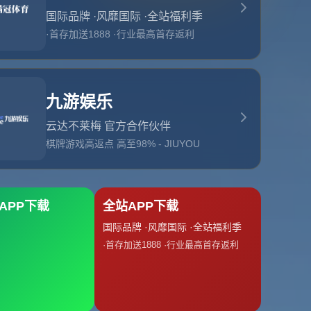
5年全球足球 - 世俱杯
球巅峰对决）
逐。2025年国际足联俱乐部世界杯（简称世俱杯）将
次碰撞与交流。作为国际足联的重磅赛事，2025年世
人期待不已。让我们一起走进这场足球狂欢，探索其背
球队，决出真正的“世界之王”。2025年的世俱杯将迎
采”）
月，覆盖更多国家和地区的顶级俱乐部。这种全新赛制不