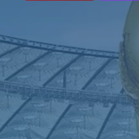
倒计时1天 顶级赛事大幕将启——以体育之名 秀出国际范 前言：全球瞩目
仅提升了赛事
盛会！这不仅是一场竞技的较量，更是文化交
值得一提的是
施和足球市场
安帅-魔笛与克罗斯依然是主角 但出场时间会减少
为何2025年
安帅口中的主角更迭真实而温柔的重建 当安切洛蒂在发布会上说
首先，扩军后
出“莫德里奇与克罗斯依然是主角 但出场时间会减少”时，这不仅
是一句战术层面的解释，更像是对皇马一个时代温柔却坚定的告
到亚洲和非洲
别信。如何在尊重传奇
念，也为球迷
2026世界杯比分开户最佳
其次，赛事的
2026世界杯比分开户最佳策略与平台选择 随着北
美联合承办的2026世界杯临近，围绕“2026世界杯
高。这对于推
比分开户最佳”的讨论已经悄然升温。球迷不再满
案例分析：豪
足于只做屏幕前的观众，而是希望通过更专业的比
分预测
以2023-
联系我们
的欧冠赛场上
会点燃球迷的
联系人：世俱杯
手机：13559095411
电话：0832-8446386