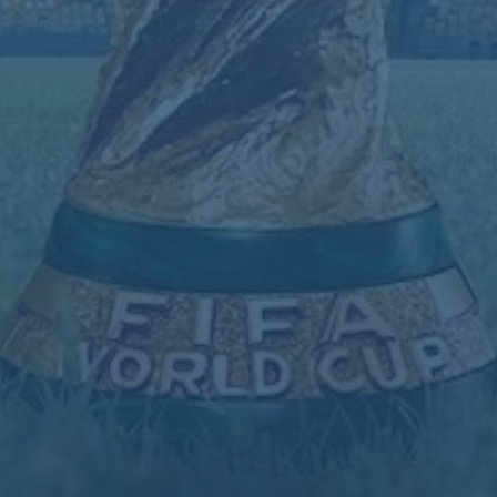
利物浦8000万欧报价罗德里戈 视为萨拉赫接班人
2026-08-09
世界杯竞猜分析入口地址
2026-08-09
莱昂俱乐部被禁止参加世俱杯的禁令维持不变 - 足球篮球资讯
2026-08-09
相关产品
你需要知道的一切2025 年国际足联俱乐部世界杯（2025年国际足联俱乐部世界杯：不可错过的全球足球盛事）
李强将出席哈尔滨第九届亚洲冬季运动会闭幕式并举行外事活动