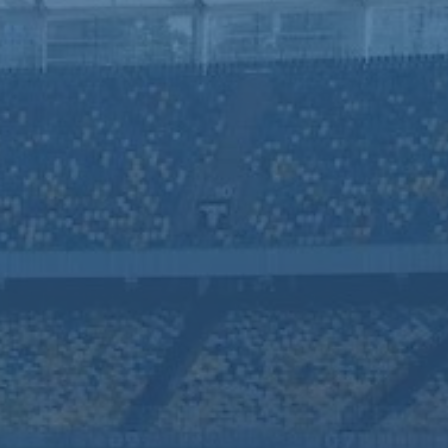
赛场上为了俱乐部的荣誉而战。不同大洲的足球风格将
球员们展示技艺的舞台，更是全球足球文化交流的盛
2025世俱杯上，见证更多黑马的诞生和经典战役的发
赛冠军奖杯）
忘了我記得】79歲秦漢睽違24年重返台劇! 談王柏傑表現「蠻 ...
女子五人制足球亚洲杯中国队取“开门红”（巾帼绿茵驰骋，中国五人制女足亚洲杯旗开得胜！）
2026-08-08
马官方-俱乐部有1.28亿现金流+2.65亿信贷
2026-08-08
比利亚雷亚尔大名单-本泽马、莫德里奇领衔
2026-08-08