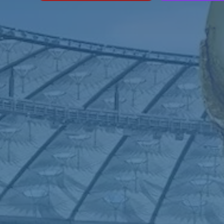
有钱皇马背后的财务密码 当皇家马德里俱乐部官方披露自己拥有
1.28亿现金流以及2.65亿信贷额度时,很多球迷第一反应是感叹两个
字有钱但真正值得思考的,是这组数字折射出的俱乐部运营逻辑和
二、 焦点对
足球产业格
拉的带领下，
安帅执教皇马胜率72.7% 超过瓜帅执教巴萨的胜率
科欧冠冠军（
安帅胜率数据背后的战术智慧 当外界还沉浸在“瓜帅时代”所代表的
传控美学时，一组数据悄然改变了很多人的固有印象——安切洛蒂
场略显沉寂，
二度执教皇家马德里期间，胜率高达72.7%，这一数字已经超越了
瓜迪奥拉在巴
一战之力。 
皇马对比利亚雷亚尔大名单-本泽马、莫德里奇领衔
撕开尤文的链
皇马对比利亚雷亚尔大名单的深意与悬念 当皇马公布出战比利亚雷
而言，能欣赏
亚尔的大名单时，外界的目光几乎在同一时间聚焦到两个名字上
—— 本泽马与莫德里奇。这份看似常规的名单，其实隐藏着关于战
迎战沙特豪门
术布局、更衣室权
战舰阵容鼎盛
鼎亚冠联赛，
联系我们
洲足球的进步
是他们取胜的
联系人：世俱杯
不懈的拼搏精
手机：13559095411
球足球的饕餮
电话：0832-8446386