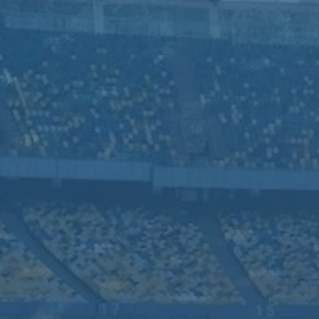
中北美及加勒
邮箱：admin@intl-shijubei.com
在此交汇，赛
地址：河北省秦皇岛市昌黎县泥井镇
会，预示着未
生。
上一篇：[综合
新闻资讯
维尼修斯
安帅执教皇