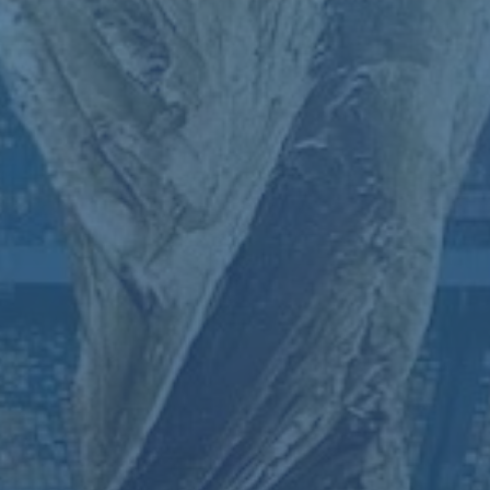
保了席位。
同样，在南美洲，帕尔梅iras（2021年解放者杯冠军）、弗拉
门戈（2022年解放者杯冠军）和弗鲁米嫩塞（2023年解放者
杯冠军）也已获得资格。其他大洲的球队如利雅得新月（沙
特）、开罗国民（埃及）等也通过各自洲际冠军的身份获得
了宝贵的参赛权。
新版
世俱杯参赛规则
的出炉，标志着世界俱乐部足球格局即
将迎来新的篇章。更加激烈的竞争、更高水平的对决以及更
广泛的参与度，无疑将使这项赛事成为全球球迷四年一度的
足球狂欢。
上一篇：2025 年国际足联俱乐部世界杯官方比赛用球 - 世俱杯赛程（“2025世俱杯官方用球揭晓与赛程全览”）
下一篇：2025世俱杯官方网站- FIFA Club World Cup 官方入口｜ 最新 ...
新闻资讯
意媒-为阿森西奥寻找替代者 皇马考虑引进迪巴拉
2026-08-07