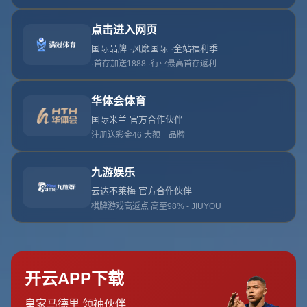
将为您详细解读新版世俱杯的参赛规则。
一、 新版世俱杯的革新概览
新版
世俱杯
的赛制改革，无疑是国际足联近年来最大胆的尝
试之一。其核心目标是提升赛事的竞技水平、观赏性和全球
影响力。32支球队的规模，意味着将有更多来自不同大洲的
顶级俱乐部同场竞技，这不仅为球迷带来了更多精彩对决的
可能，也为各大俱乐部提供了展示自身实力、争夺世界俱乐
部之王桂冠的绝佳平台。
二、 核心焦点 各大洲名额如何分配
新版
世俱杯
的参赛名额分配充分考虑了各大洲足球发展的水
平与影响力，具体如下：
欧洲（UEFA）：12个名额
南美洲（CONMEBOL）：6个名额
亚洲（AFC）：4个名额
非洲（CAF）：4个名额
中北美及加勒比海地区（CONCACAF）：4个名额