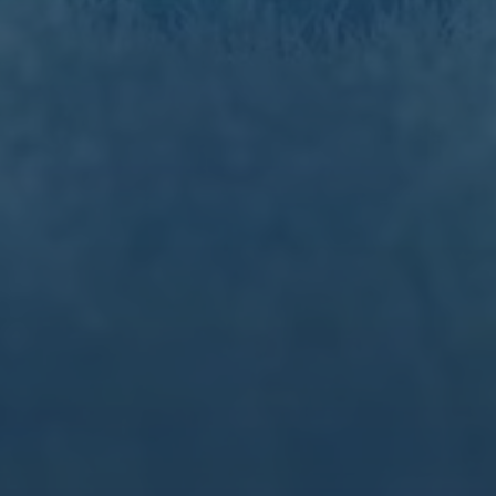
2025外战赛历：国足冲击美加墨青少年争世青世少（2025外战赛程：国足全力冲刺美加墨，青少年队伍剑指世青世少）
浙江体彩足球世俱杯主题系列活动开启（“浙江体彩助力足球世俱杯，主题活动热力启动”）
每体-皇马有意签楚克乌泽 埃梅里将与他们争夺球员
阿斯-阿拉巴作为中场出战过 是皇马中场应急选择
Copyright 2024
世俱杯赛程2025-2025世俱杯赛程表-世俱杯决赛
All
Rights by
.