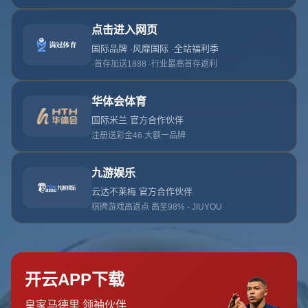
世俱杯的革新与期待
世俱杯作为国际足联旗下的一项重要赛事，历来是俱乐部足
球的最高荣誉之一。2025年的世俱杯将迎来重大改革，参赛
队伍从过去的7支扩充至32支，覆盖各大洲的顶级俱乐部。这
意味着更多的强强对话，也让
体育竞技
的激烈程度达到新高
度。
据国际足联透露，新赛制将采用小组赛加淘汰赛的形式，确
保比赛的公平性和观赏性。无论是欧洲豪门如皇家马德里，
还是南美劲旅如弗拉门戈，都将在这片赛场上展现自己的风
采。对于球迷而言，这无疑是一场不容错过的视觉盛宴。
体育竞技的全球影响力
世俱杯不仅仅是一场比赛，它更是一个连接全球足球文化的
桥梁。通过这场赛事，来自不同地区的球队和球迷得以交
流，
体育竞技
的精神得以传播。尤其是在2025年，赛事将在
多个国家联合举办，预计将吸引数亿观众在线观看，线下观
赛人数也将创下历史新高。
以2019年世俱杯为例，利物浦与弗拉门戈的决赛吸引了全球
超过2亿观众的关注。而2025年，随着参赛队伍的增加和赛制
的优化，这一数字有望再创新高。这不仅提升了赛事的商业