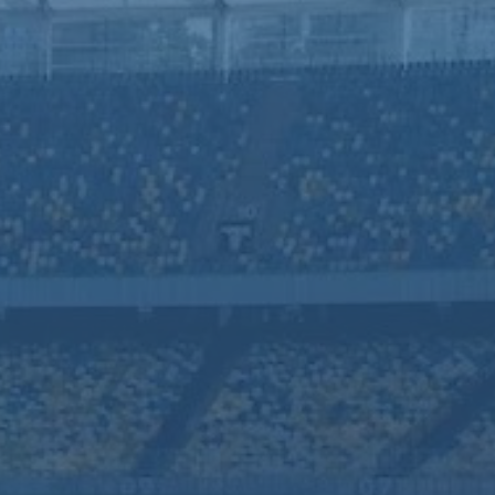
为一次文化传播的机会。无论是赛场周边布置的历史文
市的独特魅力。比如在某项国际马拉松赛事中，赛道特
。这种文体结合的方式，进一步提升了赛事的吸引力。
，利物浦（新格局，新王者？利物浦领衔2025世俱杯参赛阵容全览）
皇马20岁中锋阿尔瓦罗租借加盟赫塔菲
2026-08-07
德里 對 些路迪
2026-08-07
瞻：马德里竞技VS皇家马德里
2026-08-07