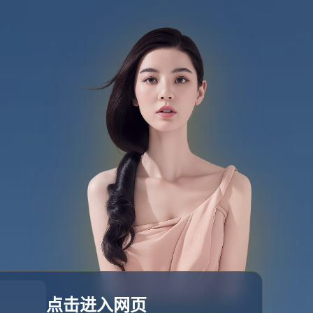
0832-8446386
联系我们
全国服务热线：
在
线
客
服