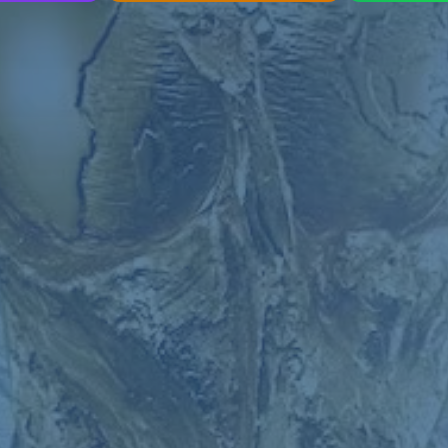
京马拉松
作为国内知名的路跑赛事，每年吸引数万名跑者参与
多元化，满足不同人群需求
的赛事类型极为丰富，既有传统体育项目，也有新兴的电子竞技
锦标赛
这样的赛事，为年轻运动员提供了展示自我的舞台；而
世
领域的布局。这种多元化策略，不仅提升了城市的包容性，也让
效应凸显，城市品牌双赢
办不仅仅是竞技的较量，更是城市经济的“助推器”。以
南京马拉
据不完全统计，单场大型赛事可为南京带来数千万元的经济效益
，吸引了更多外地游客和投资者的目光。可以说，赛事与城市发
与服务并重，保障赛事顺利进行
如此多的
高规格赛事
，离不开其一流的基础设施和贴心的服务保
事需求。此外，城市在安保、交通、志愿者服务等方面也展现了
调度和细致的后勤保障，赢得了参赛者和观众的一致好评。这种