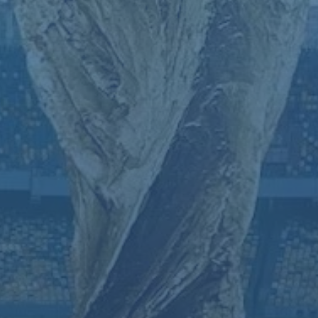
的文化魅力，南京故事更动人
，南京在赛事举办中巧妙融入了城市文化元素，让每场比赛都成
赛事吉祥物中蕴含的南京元素，都让参赛者和观众感受到这座城
、夫子庙等标志性景点，让跑者在奔跑中领略
南京历史
的厚重感
季末离任劳尔or索拉里带皇马参加世俱杯？
下一篇：欧冠冠军_赛季- 2025国际足联世俱杯参赛球队一览
狂轰8比1！五星巴西4大神锋火力全开，安切洛蒂率队冲刺世界杯荣耀
官方：
2026-08-07
世俱杯2025年在美国举行
皇家馬
2026-08-07
以不补人，是因为他的财务-西甲
西甲前
2026-08-07