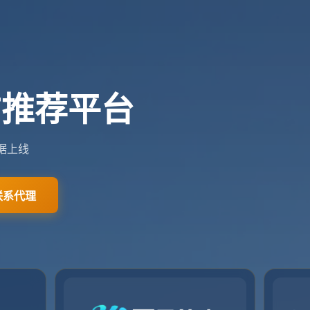
首页
关于我们
产品服务
新闻中心