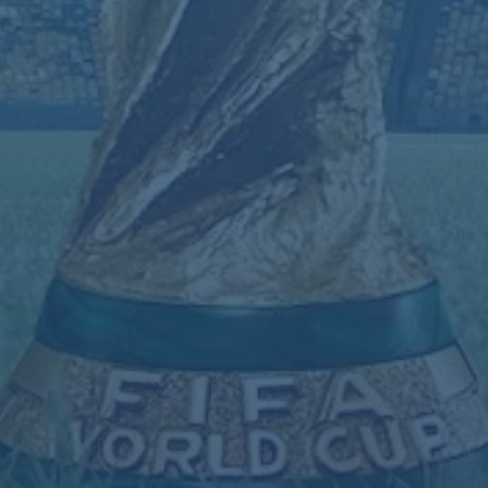
阿森西奥被推荐给曼联 但红魔不太可能签下他
2026-08-07
全力备战亚洲杯，女足国家队呼和浩特集训演兵
2026-08-07
2015年国际足联俱乐部世界杯, 球衫堂kitstown（“2015年国际足联俱乐部世界杯：球衫堂Kitstown独家解析”）
2026-08-07
河北体育工作会召开
2026-08-07
相关产品