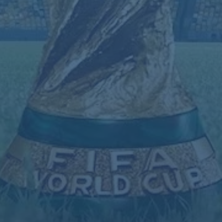
足协官方：征集世预赛附加赛承办城市，比赛将于10月举行
西甲-
2026-08-06
战皇马21人名单-哈兰德、德布劳内领衔
2026-08-06
曼城2-1逆转皇马升至欧冠第四 哈兰德点射创历史
西蒙尼-皇马有现象级球员 小蜘蛛符合马竞的DNA
世