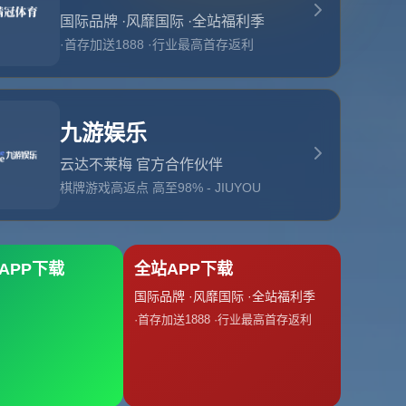
首冠 - 体育
再次响彻国际排坛。这不仅是一场团队的胜利，更是朱
中迎来个人首个意甲冠军，展现了她无与伦比的实力与
女排
中的关键表现。
。在本赛季中，球队展现了强大的整体实力，从常规赛
排面对强敌时展现出的默契配合和顽强斗志令人印象深
不仅提升了球队的攻击力，也在关键时刻稳定了军心。