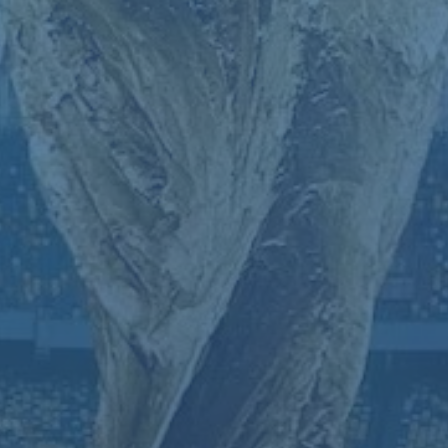
意甲只是新起点
甲夺冠，不仅仅是个人荣誉的积累，更是对她未来职业生涯的激
而朱婷本人也在不断突破自我，提升技术与心理素质。无论是在
在为中国女排的未来铺路。
婷的成功也激励着更多中国球员走向国际赛场。她的意甲之旅证
核心力量。未来，我们期待朱婷能在科内利亚诺女排乃至更大的
联宣布2025年世俱杯门票明日开售（2025世俱杯门票明日正式发售，国
下一篇：国际足联：2025首届新版世俱杯参赛奖金达10亿美
2025国际足联世俱杯冠军奖杯发布 - 体育频道（2025世俱杯冠军奖杯震撼亮相 - 体育焦点）
2026-08-06