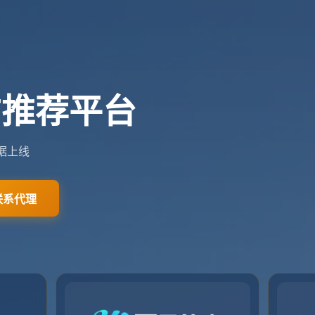
首页
关于我们
产品服务
新闻中心