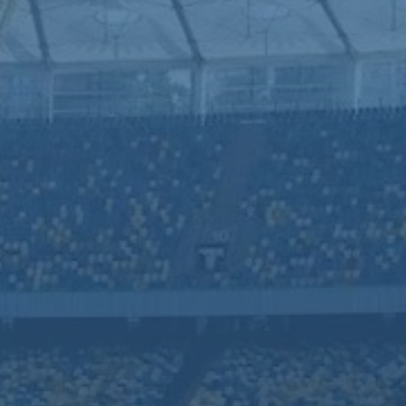
励。科内利亚诺女排在她的助力下，已经成为欧洲排坛
俱乐部还是国家队，朱婷始终是中国排球的象征，她的
明了中国运动员完全有能力在世界顶级联赛中站稳脚
舞台上，书写更多属于自己的传奇。
际足联重磅官宣）
元（国际足联：2025年全新世俱杯首秀，参赛奖金高达10亿美元）
2025世俱杯｜ 赛程、赔率、在线投注（2025世俱杯：赛程全览、赔率解析与在线投注指南）
2026-08-06