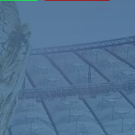
球和出色的拦网帮助球队锁定胜局。数据统计显示，她
球迷为之惊叹，也让国内粉丝为她的成长与蜕变感到自
已在国际赛场上收获无数荣誉，包括奥运会冠军和世锦
文化和环境的适应挑战。但她用实际行动证明了自己的
走得稳健而坚定。
也得到了教练组的高度认可。科内利亚诺女排主教练在
们在关键时刻无往不利。”这样的评价无疑是对朱婷职业
如何快速适应意甲联赛高强度对抗的。在那场比赛中，
化为进攻机会。她的这种全面性让对手难以针对，也为
个人贡献了全场最高的
18分
，成为比赛的转折点。这场比