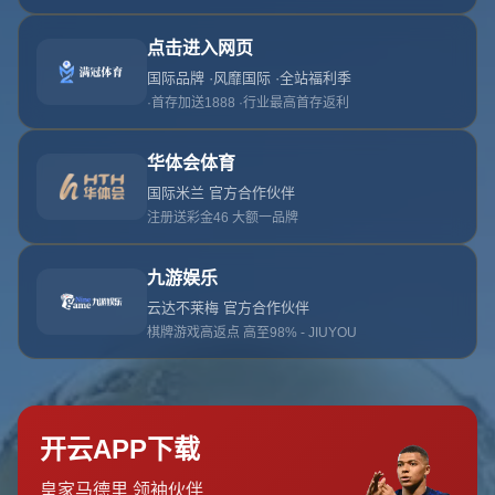
改制后的世俱杯：奖金飙升的背后
2025年，世俱杯将迎来重大变革，参赛队伍从原来的7支扩充
至32支，比赛周期也调整为每四年一届，赛制更加接近世界
杯。这一变革直接推动了奖金池的激增。据国际足联官方透
露，冠军球队最高可获得
1.25亿美元
的奖金，这一数字几乎
是过去世俱杯冠军奖金的数倍。
为何奖金如此之高？一方面，国际足联希望通过高额奖励吸
引更多顶级俱乐部参与，提升赛事的全球影响力；另一方
面，赛事背后庞大的商业赞助和转播收入为这一奖金提供了
坚实支撑。这无疑让
世俱杯
成为俱乐部层面最具吸引力的赛
事之一。
巨额奖金对俱乐部的影响：机遇与挑战并存
对于参赛俱乐部而言，
1.25亿美元
的奖金不仅是经济上的巨
大回报，更可能是改变俱乐部命运的关键。以南美或非洲的
一些中小俱乐部为例，这样的奖金足以支撑他们数年的运
营，甚至用于青训和引援。以2022年世俱杯冠军皇家马德里