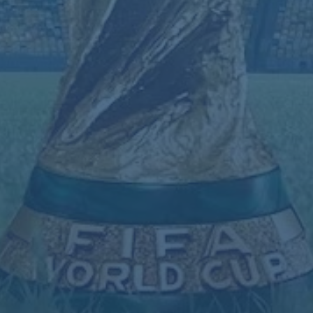
2012世俱杯切尔西（“2012年世俱杯：切尔西的全球征程”）
2026-08-10
跳水世界杯总决赛｜中国“梦之队”夺首金
2026-08-10
TA：皇马已经在上周与约罗的经纪人进行了会面
2026-08-10
西蒙尼-皇马有现象级球员 小蜘蛛符合马竞的DNA
2026-08-10
相关产品