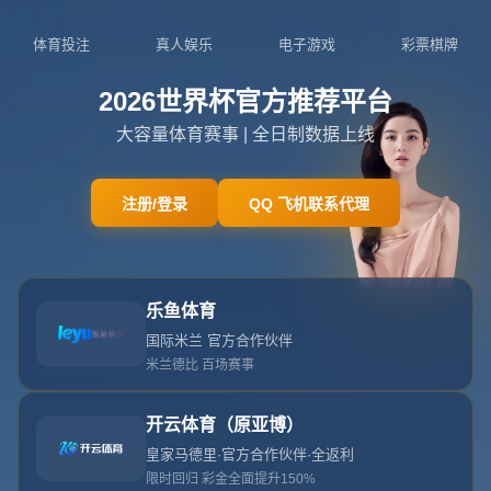
主页
>
新闻中心
新闻中心
[国际足球]2025世俱杯冠军最高可获1.25亿美元巨奖（[国际
足球]2025世俱杯：冠军奖金高达1.25亿美元创纪录）
作者：世俱杯
发布时间2026-08-09T01:50:03+08:00
[国际足球]2025世俱杯冠军最高可获1.25亿美元巨奖]
引言：足球盛宴背后的巨额奖金吸引全球目光
想象一下，一支足球俱乐部不仅能捧起象征荣誉的世俱杯奖
杯，还能将高达
1.25亿美元
的巨额奖金收入囊中！2025年，
国际足联全新改制的世俱杯将带来前所未有的经济回报，彻
底改变俱乐部足球的竞争格局。这不仅是一场体育盛宴，更
是一次财富与荣耀的双重角逐。究竟这项赛事为何如此“壕
气”，又将如何影响国际足球的未来？让我们一探究竟！