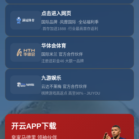
10亿美元奖金的震撼规模与意义
国际足联宣布，2025年俱乐部世界杯的奖金池将达到惊人的
10亿美元
，这无疑是足球历史上的一个里程碑。相比以往的
赛事，这一数字几乎翻倍，彰显了国际足联对俱乐部赛事的
重视。如此巨额的奖金不仅是对参赛球队实力的认可，更是
对全球足球产业发展的强力推动。夜猫体育认为，这将激励
更多俱乐部提升竞技水平，同时吸引更多商业赞助和转播资
源，进一步扩大足球的影响力。
奖金分配机制：公平与激励并存
据国际足联初步透露，奖金分配将根据球队的表现和排名进
行分层设计。冠军球队预计将获得数千万美元的奖励，而即
使是小组赛阶段的队伍也能分得可观的奖金。这种机制旨在
确保每一支参赛队伍都能从中受益，同时也激发了中小俱乐
部的斗志。夜猫体育分析指出，这种分配方式既保证了赛事
的公平性，又让更多球队有机会在
俱乐部世界杯
的舞台上展
现自我。