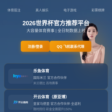
主页
>
新闻中心
新闻中心
2025年国际足联俱乐部世界杯将分配10亿美元奖金 - 夜猫体
育（“2025年国际足联俱乐部世界杯奖金高达10亿美元，创历
作者：世俱杯
发布时间2026-08-09T01:50:02+08:00
史新高 - 夜猫体育”）
2025年国际足联俱乐部世界杯将分配10亿美元奖金-夜猫体育
引言：足球盛宴奖金创纪录，2025年俱乐部世界杯引爆期待
想象一下，全球顶尖足球俱乐部齐聚一堂，不仅为荣誉而
战，更为高达
10亿美元
的奖金展开激烈角逐！2025年国际足
联俱乐部世界杯将带来前所未有的震撼体验，这一赛事不仅
提升了俱乐部足球的竞技水平，也以巨额奖金点燃了球迷的
热情。作为足球领域的重磅新闻，夜猫体育将带你深入了解
这一赛事的奖金分配细节及其背后的深远影响。