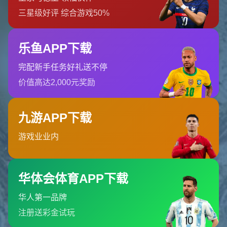
案例分析：欧洲豪门与新兴力量的双重机遇
以欧洲豪门皇家马德里为例，作为多次欧冠冠军得主，他们
在2025年
国际足联俱乐部世界杯
中无疑是夺冠热门之一。如
果成功问鼎，他们可能将获得超过5000万美元的奖金，这将
进一步巩固其财务优势。而对于一些来自亚洲或非洲的新兴
俱乐部来说，即使未能进入决赛，参与这一赛事并获得奖金
也能为俱乐部的发展提供重要资金支持。例如，沙特联赛的
阿尔希拉尔近年来崛起，若能在赛事中取得突破，奖金将成
为其继续投资青训和引援的重要资本。
对全球足球生态的影响
10亿美元的奖金池不仅仅是数字上的震撼，它对全球足球生
态的影响也不容小觑。首先，这将吸引更多顶级球员加入参
赛俱乐部，进一步提升赛事的观赏性。其次，巨额奖金也将
推动足球市场的商业化进程，赞助商和转播机构将更加积极
参与其中。夜猫体育注意到，这种趋势可能会让
俱乐部世界
杯
成为与世界杯齐名的顶级赛事，彻底改变足球竞技的格
局。
球迷与赛事热度的双赢局面
对于球迷而言，2025年
国际足联俱乐部世界杯
不仅是一场视