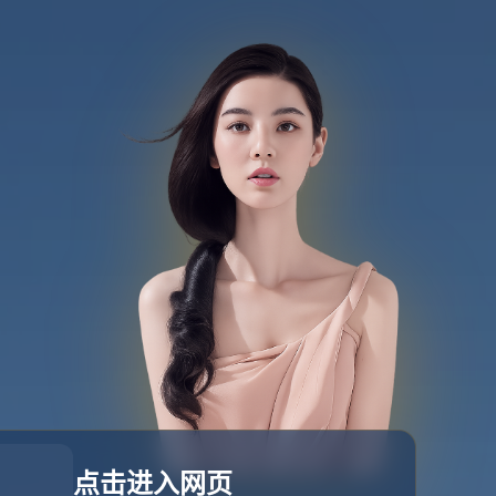
0832-8446386
联系我们
全国服务热线：
在
线
客
服