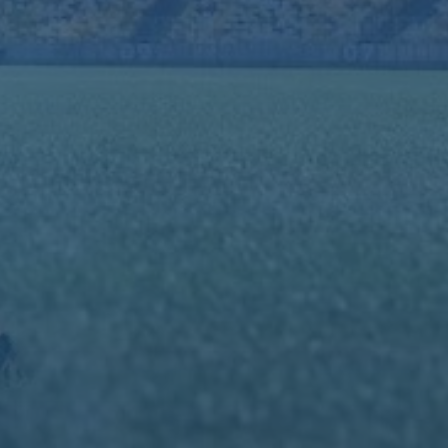
世俱杯（世俱杯盛况空前，全球足球豪门争锋相对！）
2026-08-08
意和巴黎谈判 姆巴佩想加盟必须降低年薪
2026-08-08
新世俱杯冠军奖金为1.25亿美元；不同大洲的俱乐部可获奖金 ...
20251211 国安登顶 足球的变化