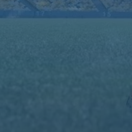
弗洛伦蒂
世界报-
相关产品
世界杯