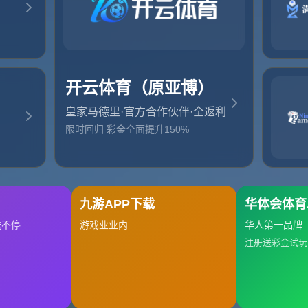
米利唐恢复进展顺利预计世俱杯
发布时间2026-08-07T01:50:02+08:00
恢复进展顺利预计世俱杯前伤愈回归 - 足球资讯
唐伤愈在即，皇马防线迎来强援
翘首期盼中，关于巴西中卫米利唐的伤病恢复终于传来了好消息
利，预计将在即将到来的世俱杯之前全面回归赛场。这位皇马后
事中的争冠前景注入了一剂强心针。接下来，让我们一起深入了
回顾：从低谷到希望
马防线的中坚力量，过去几个赛季的表现有目共睹。然而，在202
线一度陷入困境。长时间的缺阵不仅让球队在关键比赛中吃了不
的最新消息，米利唐的康复过程非常理想，
目前已经进入最后的