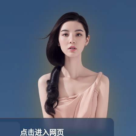
0832-8446386
联系我们
全国服务热线：
在
线
客
服