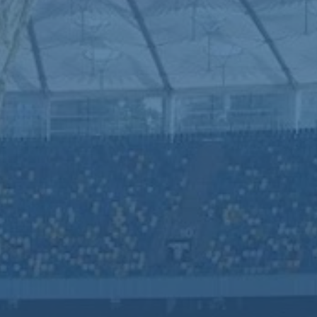
明显显得力不从心。尤其是在西甲与欧冠的双线作战
升，更是对全队士气的巨大鼓舞。
交媒体上，不少球迷纷纷表示：“米利唐的回归就像是皇
唐的日子，皇马的后防总是让人提心吊胆，他的复出太重要
成为外界关注的焦点。尤其是在
世俱杯
这一重要赛事
中，他的回归将为球队带来更多的战术选择，同时也让
是皇马不可或缺的一员。让我们拭目以待，这位巴西中
迎64队，足联酝酿“超级赛制”？）
回顾（2024 卡塔尔国际足联洲际杯：Aramco 助力下的激情盛宴）