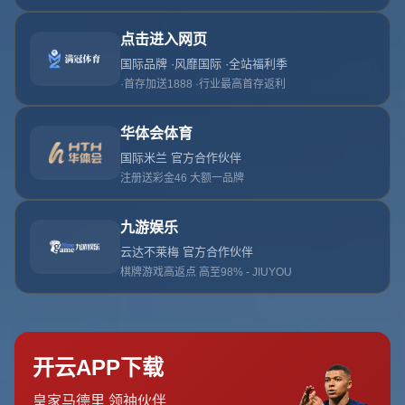
激励人心的力量。
女足日：传递无畏精神的力量
亚足联女足日自设立以来，一直致力于提升女性在足球领域
的地位。2024年的主题“
不怕挑战
”直击人心，提醒我们，足
球不仅仅是一项运动，更是一种精神的象征。女性球员在赛
场上所展现的坚韧和勇气，早已超越了性别界限，成为无数
人学习的榜样。无论是面对强大的对手，还是突破社会偏
见，她们都用行动证明：挑战并不可怕，只要
勇往直前
，就
能创造奇迹。
挑战面前：女足如何破茧成蝶
在亚洲女足的历史上，不乏令人振奋的案例。以中国女足为
例，2022年亚洲杯上，她们在决赛中逆转击败韩国队，夺得
冠军。这场比赛中，球队在落后两球的情况下，依然没有放
弃，最终凭借顽强的意志和精妙的战术完成逆袭。这正是“
不
怕挑战
”的最好诠释。球员们在压力下展现出的冷静与团结，
不仅赢得了奖杯，也赢得了全世界球迷的尊重。这样的故事
告诉我们，挑战是成长的催化剂，而女足正是通过一次次挑
战，逐渐走向巅峰。
社会意义：女足日背后的深远影响