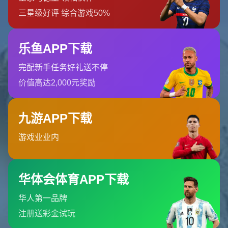
亚足联女足日的意义不仅在于赛场上的竞技，更在于它对社
会的深远影响。足球作为一项全球性运动，为女性提供了展
现自我的平台。在许多亚洲国家，女性参与体育仍面临文化
和资源的双重限制。而女足日的推广活动，通过组织基层训
练营、宣传女性球员的故事等方式，鼓励更多女孩加入足球
运动。这种“
勇往直前
”的精神，不仅仅局限于球场，更渗透
到生活的方方面面，激励女性在各个领域突破自我。