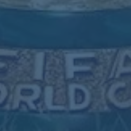
学层面来看，“不会继续让琼阿梅尼长期客串中卫”都不是一
句随口的回应，而是一套完整逻辑的体现。在安切洛蒂的构
想里，琼阿梅尼是皇马中场不可替代的一环，是未来中轴线
稳定的关键，而非被不断挪来挪去的多面手。从某种意义上
说，这个决定既是在保护一名球员的长线成长，也是为皇马
的整体战术高度筑起新的起点。
【官方指定平台】官方顶级竞技大厅，获取最新盘口赔率与
极速在线体验，大额无忧提款，请认准正版授权。
上一篇：安切洛蒂-我对点球判罚没意见 这方面应听VAR的
下一篇：安帅之子拒绝沙特邀请 将继续留在皇马辅佐父亲
新闻资讯
2024五超联赛第19轮综述：青岛逆袭保级战，深圳杭州并驾齐驱
2026-08-10
2025年世俱杯- 体育竞技（2025世俱杯：全球体育盛宴）
2026-08-10