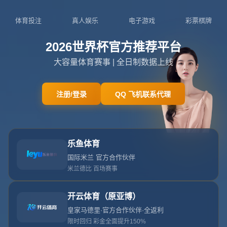
主页
>
新闻中心
新闻中心
安切洛蒂-中卫回来后不会让琼阿梅尼去客串
作者：世俱杯
发布时间2026-08-09T01:50:03+08:00
安切洛蒂的用人之道与皇马中场新秩序
对于关注皇马的新老球迷来说，最近一个绕不开的话题就是
——当主力中卫们陆续伤愈归队后，安切洛蒂会如何调整阵
容，尤其是会不会继续让琼阿梅尼客串中后卫。安切洛蒂已
经明确表态，中卫回归后不会再让这位法国中场长期客串后
防线，这一句看似简单的表态背后，其实折射出他对球队体
系的重新设计、对球员成长轨迹的尊重，甚至是对皇马未来
几年战术蓝图的一次公开“宣言”。