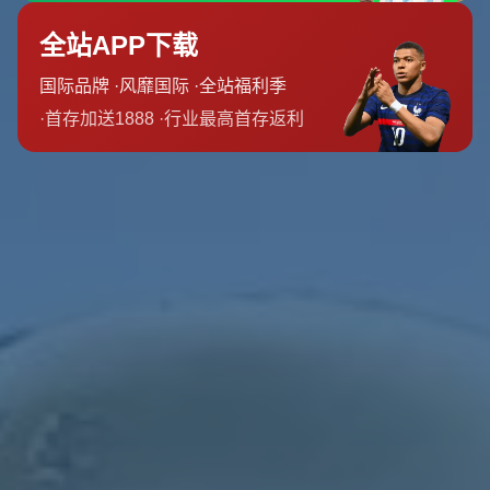
当我们结合皇马现有中场构架来看这个决定，其重要性会更
加突出。皇马现阶段的中场，兼具经验与天赋：老将负责节
奏掌控，年轻人负责冲击与换节奏。在这样的架构下，琼阿
梅尼的定位更像是一个“中场支点”和“隐形保护伞”。他可以
通过拦截和二次抢断，让球队敢于在前场投入更多兵力；他