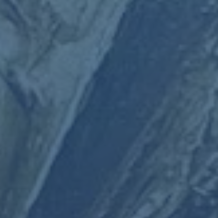
在现代顶级俱乐部，主帅公开的每一句话往往不只是回应媒
体，更是在向更衣室和管理层传递信号。安切洛蒂表态不会
在中卫齐整时继续让琼阿梅尼客串，某种程度上也是在告诉
管理层：球队的阵容规划需要保持专业分区，后防线的人手
配置必须可持续，而不是依赖“有人能客串就放松引援或续约
计划”。也让队内中卫明白，只要状态健康，他们的角色不会
被“临时代打”的队友取代，这是对专业中卫的尊重，也是对
竞争秩序的维护。
对于更衣室而言，这种清晰的岗位划分可以减少很多无效猜
测。球员知道自己在球队体系里的位置，也知道教练对他们