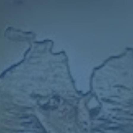
也可以通过稳健的回传与转移，让球队在对手高压逼抢下保
持镇定。
如果把他长期放在中卫位置，不但削弱了中场的硬度和密
度，还会迫使其他中场球员去弥补他在中路所留下的空缺，
造成连锁反应。这种“牵一发而动全身”的影响，正是安切洛
蒂希望避免的。“中卫回来后不会让琼阿梅尼去客串”不仅是
一句关于位置安排的声明，更是在明确他在皇马中场体系中
的核心价值和不可替代性。
案例分析 球员客串的代价与收益