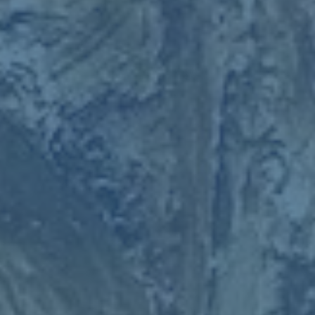
从球员成长角度看这个决定
站在球员个人发展角度，“不会继续客串中卫”的承诺，也是
一种释放信号。对于一名正处于成长黄金期的中场球员，他
最需要的是在自己擅长的位置上累积经验、犯错、调整、再
进步。如果频繁被拉去打中卫，他在关键中场对抗和节奏掌
控上就会缺少实战积累，时间长了甚至会模糊自己的定位。
安切洛蒂通过这一表态，既保护了琼阿梅尼的职业标签——
顶级后腰，又向他传递了一份信任——球队中场的未来，需
要你来镇守。
更重要的是，这种清晰的定位有利于球员心理状态的稳定。
位置摇摆不定的球员，往往更容易背负舆论压力：防线出问
题时，球迷会质疑他是否“并非真正中卫”；中场表现起伏
时，又会被拿来和纯后腰比较。而当教练明确他的主职是中
场，客串只是特殊时期的补位选择，舆论焦点自然会回归到
他在中场所展现的长处上。
战术细节 皇马出球体系的重构
从更细致的战术层面来看，琼阿梅尼回到后腰位置，对皇马
的出球体系和防守转换会产生连锁正面效应。在构建进攻
时，他可以频繁向两侧拉开，为中后卫提供接应角度，避免