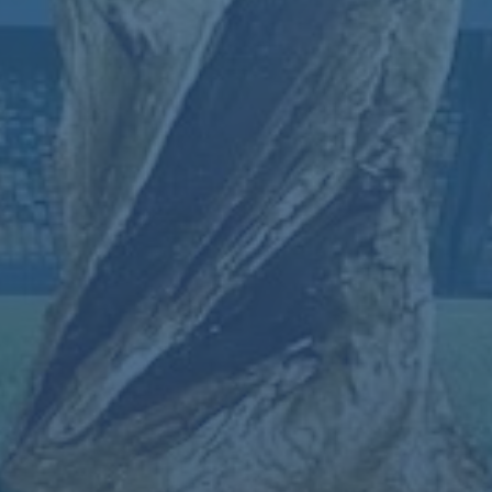
上一篇：李雯雯：为中国举重再多扛一点重量与荣耀
下一篇：拉波尔塔：巴萨计划为梅西建雕像，但尚未联系本人！
新闻资讯
女子五人制足球亚洲杯中国队取“开门红”（巾帼绿茵驰骋，中国五人制女足亚洲杯旗开得胜！）
2026-08-07
2025年国际足联俱乐部世界杯（2025年全球俱乐部足球巅峰对决）
2026-08-07
席尔瓦：赢得世俱杯冠军很困难，目标是让大家为我们自豪
2026-08-07