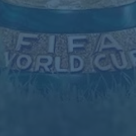
438场比赛，更激烈、更精彩、更细致——第一届中国青少年足球联赛（男子初中年龄段U13、U15组）全国总决赛暂告一段落
2026-08-07
拉波尔塔-皇马是受照顾的俱乐部 任命裁判都是皇马人
2026-08-07
西甲-皇马1-1仅1分领跑 阿森西奥送点克罗斯染红
2026-08-07
相关产品