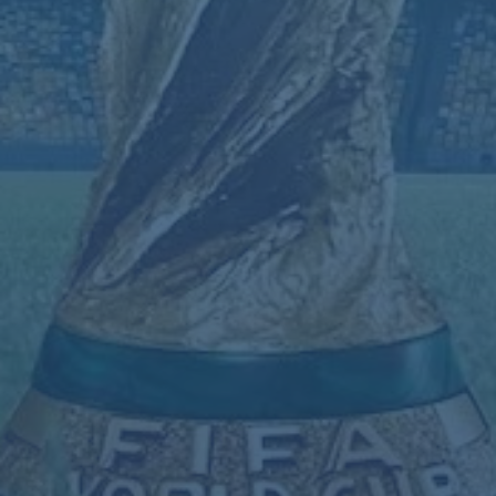
倒计时1天，顶级赛事大幕将启——以体育之名，秀出“国际范”（距顶级赛事开幕仅剩1天——以体育为媒，彰显“国际风采”）
2026-08-08
国际足联欲打造全新赛事IP 新版世俱杯前景几何（FIFA的IP掘金计：新世俱杯能否撬动全球足球财富版图？）
2026-08-08
男篮全运淘汰赛惊现三惨案！广东42分狂胜天津，辽宁强势晋级四强
2026-08-08
兰德尔24+9爱德华兹缺阵 森林狼末节发力击败国王
2026-08-08
库尔图瓦：进球前我们知道对手仍在竞争当中
2026-08-08
相关产品