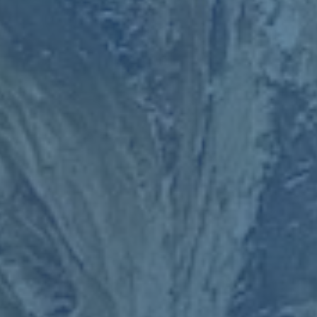
前沿拿球转身的机会 点球的出现 某种程度上就是长期压迫下
的必然产物 一旦曼城通过哈兰德这样的高效终结点在比分上
完成反超 皇马就不得不压上寻找扳平 进而暴露身后空间 从
而进一步加剧被动
在这个意义上 2比1的逆转比分并非偶然 它本身就是两种战术
哲学较量下的逻辑结果 曼城通过控球与位置轮换不断拉高
“安全底线” 皇马则企图靠瞬间的爆发撕裂这种安全结构 当曼
城抵御住几次关键反击并通过点球实现比分翻转 后续走势便
越来越向他们的节奏倾斜
案例对照 从曾经的被逆转到如今的制造逆转
想理解这场比赛对于曼城的意义 不妨把它与此前那个著名的
“伯纳乌之夜”进行对照 当时曼城同样在整体表现上占优 却在
短时间内连丢两球 被皇马不可思议地翻盘 那一夜成了“皇马
欧冠DNA”的又一传奇章节 也让曼城在心理层面背负了沉重
阴影 如今角色互换 曼城在比分落后的情况下 展现出的并不
是慌乱和崩盘 而是有条不紊的调整与执行