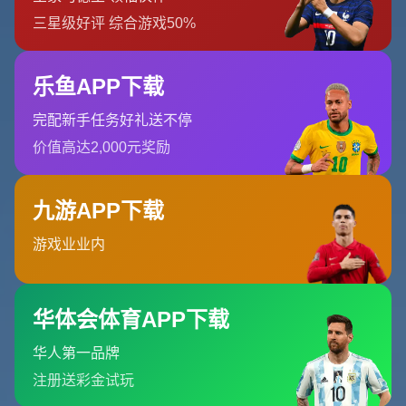
哈兰德点射创历史 进球数据之外的深层意义
这场比赛中的另一重焦点 是哈兰德的点球破门 很多关于哈兰
德的统计数字已经广为流传 无论是欧冠总进球速度 还是在五
大联赛的进球效率 他几乎每打一场 都在刷新某一个年龄段或
场次维度的纪录 此役哈兰德通过点射再度创造个人欧冠历史