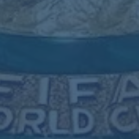
从长远看 曼城2比1逆转皇马 哈兰德点射创历史 这件事很可
能会被视为一个时代符号 它代表着欧冠叙事正在从皇马式的
传奇故事 转向曼城式的体系与效率故事 也代表着前锋的价值
正在从“天赋型灵感” 转向“高频稳定输出” 当未来回顾这一阶
段的欧冠历史时 哈兰德的名字和曼城的体系极有可能被视作
彼此成就的样本 一场逆转胜利 一个点球破门 以及欧冠第四
的排名 共同构成了这段叙事的清晰注脚
上一篇：塞鸟：工体氛围让我震撼；足协杯夺冠让付出的努力都值得
下一篇：以法律利剑劈谣斩邪 加快推进依法治体
新闻资讯
接班C罗-姆巴佩-我尊重他 但我是为了成为基利安
2026-08-07
参加2025国际足联(FIFA)世俱杯的球队有望获得巨额奖金。 ...
2026-08-07