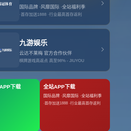
2席已悉数确定（2025世俱
主沉浮？）
足联俱乐部世界杯（FIFA Club World Cup）的全新
赔偿）
乐部层面最高荣誉的角逐。而在所有参赛大洲中，欧洲区
近日，
大陆出征的12支劲旅已全部确定，一场足球的饕餮盛宴
025年世俱杯将迎来历史性的扩军，共有32支来自全球六
，使其成为真正意义上的“俱乐部间的世界杯”。在新增
体现了欧洲足球在世界足坛的统治地位和雄厚实力。这12支
熠熠的较量。 冠军之路 直通世俱杯 根据国际足联制定的
2022/23、2023/24赛季）的欧洲冠军联赛（UEFA
供了直通门票。 已经凭借欧冠冠军身份锁定席位的球队包括： *