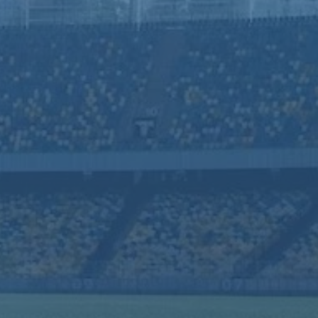
12强的悉数确定，也为这项赛事奠定了极高的竞技基
动，感受热爱：海信品质之家携‘世俱杯最强阵容’诠释智能生活”）
下一篇：国际足联俱乐部世界杯（全球足球俱乐部锦标赛）
意大利媒体报道法庭裁决马里奥转会案国米无需向葡萄牙（意媒：法庭判决马里奥转会案，国际米兰免除对葡萄牙方的赔偿）
2026-08-06
利剑劈谣斩邪 加快推进依法治体
2026-08-06
夏到期!除皇马以外 巴萨也在密切关注阿诺德
2026-08-06