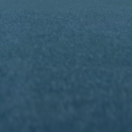
沙特媒体-C罗将现场观战西超杯皇马VS马竞的比赛
官方：罗德里戈当选皇马2-1马竞全场最佳
马上联系我们