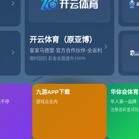
5世俱杯欧洲球队名单欧洲大陆1
洲战场：十二豪强名单落定，谁
发布时间2026-08-06T01:50:03+08:00
欧洲12强尘埃落定 豪门盛宴阵容揭晓 足球世界正屏息以待，2025年国际
牙（意媒：法庭判决马里奥转会案，国际米兰免除对葡萄牙方的
国拉开帷幕。这项扩军至32支球队的盛大赛事，无疑将成为俱
：转会纠纷的焦点终有定论 在足球世界中，转会纠纷往往牵动着球迷和俱乐部的心。
归属，历来是球迷关注的焦点。如今，悬念终于揭晓——代表欧洲
新赛制的魅力与欧洲区的分量 与以往7支球队参与的赛制不同，2
乐部参与角逐。这一变革旨在提升赛事的全球影响力与竞技水平
，欧洲足球联合会（UEFA）获得了最多的12个名额，这充分
也意味着2025世俱杯欧洲球队名单已完整出炉，预示着一场星光
2个席位中的一部分将直接授予过去四个赛季（2020/21、2021/22、
ns League）冠军。这条“冠军之路”为欧洲最顶尖的王者之师提