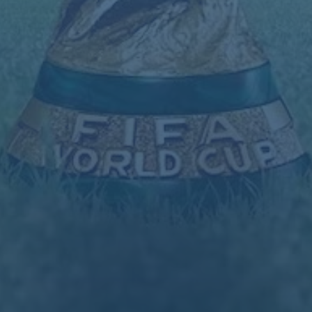
苑丽颖勇夺女子争先赛冠军，实力称霸赛场！
世界杯竞猜下载热门