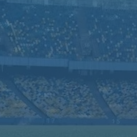
挑战。新赛制
邮箱：admin@intl-shijubei.com
调。
地址：河北省秦皇岛市昌黎县泥井镇
上一篇：AI赋
新闻资讯
罗马诺-
官方：罗