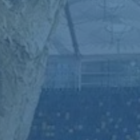
的重量。这些具体瞬间，很可能会成为他们日后回望职业