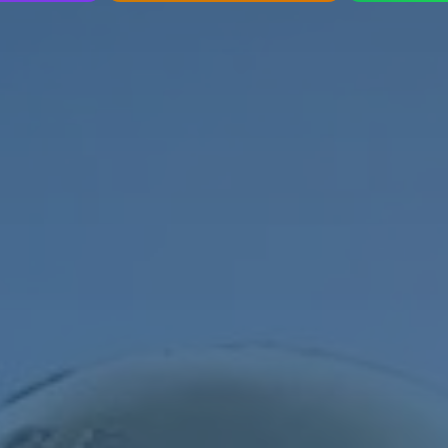
俱杯革新点燃足球热情 足球，作为全球最受欢迎的运动之一，总是能以其激烈的对抗
看，此役中国U20在攻守平衡上的拿捏，体现出教练组对对手
通过有组织的高位逼抢，限制卡塔尔中后场出球，让对手很难利
场比赛的亮点之一：边后卫与边锋在防守时形成纵向二人链，既
多选择传中和长传，这无形中削弱了他们在脚下配合方面的优势
中国队并没有陷入过去“只会打反击”的思维定式，而是尝试通
，中国U20展现出的不是“缩回去守”的传统惯性，而是一种有
不主动压上，从而在其身后预留出大量空间。正是在这样的战术
落西雅圖，城市迎來國際足球盛事）
送，边路高速插上完成传中，中路接应球员冷静推射，这一连串
提到全球足球盛事，世俱杯無疑是球迷心中的
辦城市！這座以創新
长，是很多球迷赛后反复提到的关键词。过去的中国青年队，在
顺风球”一度成为一种刻板印象。但在这场2:1的胜利中，哪怕在
比较稳定的节奏管理能力：有人在前场主动做“犯规战术”切断
节都是过去少见的。这不仅体现了教练组在赛前关于心理建设的
，这场U20亚洲杯首轮中国队旗开得胜2:1卡塔尔队的比赛，并
和多点开花之间达成了一个相对平衡。首发与替补在功能上的互