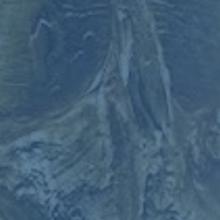
度看，这场首轮胜利对中国足球青训体系的意义，也并不止于一
球和职业梯队的衔接，到U系列各级国字号球队的选人标准，再到
歧。而U20亚洲杯首轮2:1卡塔尔，至少在结果层面给了一个
体能规划以及更精细的临场调整，中国青年队仍然具备和西亚强
一些教训在本场比赛也得到了有意识的修正。例如，在此前的多
连续打穿边路，甚至屡屡在补时阶段丢球。本场面对擅长控球和
钟中国队保持了高强度压迫和快速回防，而在最后阶段则适度降
。通过轮换调整和节奏掌控，有效避免了“最后20分钟崩盘”的老
角度来看，此战无疑会成为很多球员职业道路中的关键节点。对
被追近 稳住胜局”的完整比赛情绪波动，是极为珍贵的经验。有