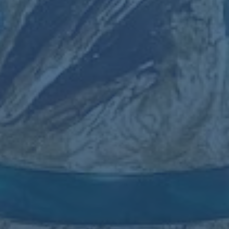
展现了更成熟的判断和执行力。