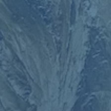
脚关键解围或一次果断滑铲，真正体会到“为国家队守下一球”
画面，也会在潜移默化中塑造他们对“责任”二字的理解。