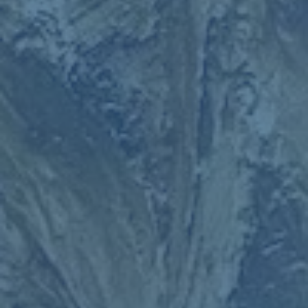
体育强国建设视角下的战略意义与长远布局
从国内发展的角度看，高志丹会见有关国际体育界领导人，
与中国推进体育强国建设有着内在一致性。体育强国不仅意
味着金牌数量和冠军光环，更意味着在国际体育体系中的制
度影响力和议程主导力。通过持续的高层会见，中国可以在
多个维度上实现战略协同。一是提升国际话语权，在重大规
则制定和赛事安排中争取更合理的地位与权益，避免在关键
问题上缺位或被动。二是促进体制机制改革，国际经验的引
入能够为本土体育治理提供镜鉴，例如职业联赛的监管模
式、协会与政府的关系边界、反腐与透明机制等。三是倒逼
项目与产业升级，与世界顶级赛事标准对齐，促使国内在竞
赛组织、服务管理、品牌运营上持续优化。
与此体育已成为国家形象展示和公共外交的重要载体。在多
边场合，中国通过高层会见传递的并不仅是体育合作意愿，
更是关于和平、友谊、开放与合作的理念。当竞技场上紧张
激烈的对抗与赛场外理性建设性的对话并行时，体育便真正
成为连接不同文明、不同制度、不同文化的桥梁。这种软力
量的累积，对整体国际关系的稳定与发展也具有不可忽视的
推动作用。