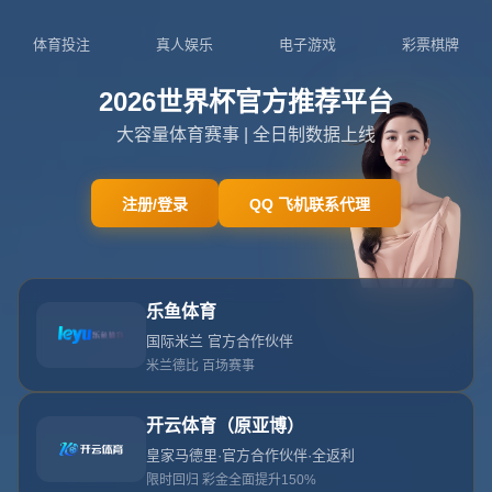
主页
>
新闻中心
新闻中心
高志丹会见有关国际体育界领导人
作者：世俱杯
发布时间2026-08-07T01:50:02+08:00
高志丹会见国际体育界领导人与中国体育开放合作新图景
在全球体育版图加速重塑的当下，每一次高层对话都不仅关
乎赛事安排，更关乎规则博弈、话语权分配与未来产业格局
的重组。高志丹会见有关国际体育界领导人，正是在这样的
大背景下展开的一场深度交流。这并非简单的礼节性会晤，
而是一次围绕全球体育治理体系、国际赛事合作与体育产业
升级的系统互动，对于中国体育在新周期中的战略布局具有
标志性意义。对于关注中国体育改革和国际化进程的人来