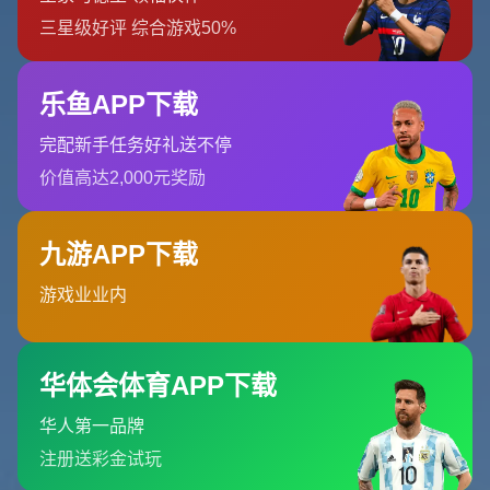
球体育治理。
高层会见中的三大核心议题治理合作规则共识人文交流
如果从结构化视角审视这类会见，其深层内容大体可以归纳
为三大核心议题。其一是全球体育治理合作。在反兴奋剂治
理、公平竞赛机制、赛历协调和运动员权益保护等问题上，
任何一个国家都难以单独应对，必须依托国际体育组织的制
度设计与协作执行。高志丹与国际体育界领导人的会谈，在
很大程度上是围绕如何在现有框架下提升治理效能，如何在
新兴项目和新兴市场中建立更加透明、公正的规则体系，以
及如何借助数字技术提升治理能力展开的。通过加强沟通，
中国一方面表达自身在体育治理上的原则立场，另一方面也
寻求与国际标准更紧密的对接。
其二是具体规则共识的形成与推进。随着新技术的发展，诸
如视频裁判、大数据判罚辅助、可穿戴设备使用规范、版权
与转播权益分配等新议题持续涌现。国际体育界领导人在与
中国方面的交流中，势必会关注中国在科技应用和市场实践
中的经验，如5G+超高清转播、智慧场馆建设、互联网体育
平台运营等。通过高层会见，可以在规则设计阶段引入更多
兼顾技术趋势与市场实际的中国方案，使规则更具前瞻性和