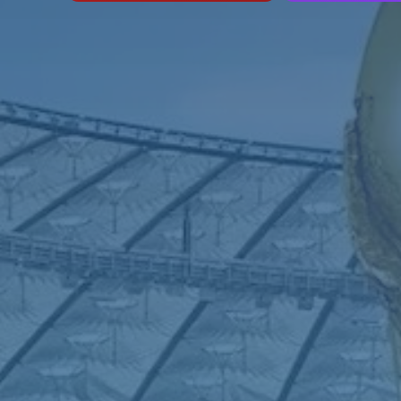
FIFA官方確認2025世俱盃已有19支球隊確認參賽 引言：全球足壇盛事
2025年国
樂部之間的巔峰對決，早已成為球迷心中的年度盛事。近日，FIFA
晋级淘汰赛。
公平性的重视
关于组织开展2025中国机器人大赛暨RoboCup机器人世
性，吸引更多
关于组织开展2025中国机器人大赛暨RoboCup机器人世界杯 引言：未
全球影响：足
烈的足球对抗，或是完成复杂的救援
作为一项全球
等地的顶级俱
世俱杯- 揭幕战迈阿密国际对阵开罗国民，决赛7月14日
烈对决，而亚
世俱杯-揭幕战迈阿密国际对阵开罗国民 决赛7月14日 引言：世俱杯揭幕
战引爆全球关注 足球迷们的狂欢时刻即将来临！2023年世俱杯将在揭幕
文化的相互学
战中迎来一场重量级对决——迈阿密国际对阵开罗国民。这场比赛
经济与社会效
除了竞技层面
联系我们
国观赛，直接
入。更重要的
联系人：世俱杯
波“足球热”。
手机：13559095411
案例分析：从
回顾过往的俱
电话：0832-8446386