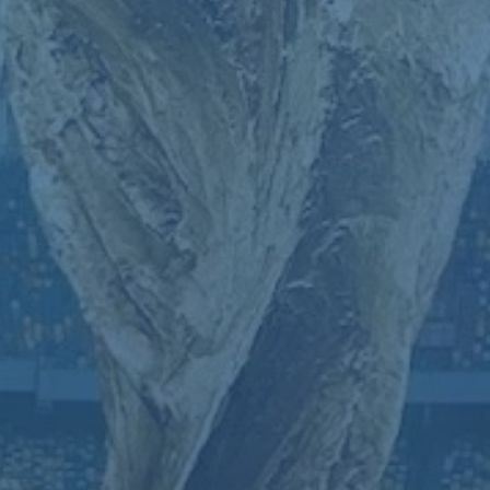
展现了欧洲足球的技术优势，也让墨西哥老虎队作为北美代表赢得
会借此机会崭露头角，为赛事增添更多悬念与惊喜。
于你的足球狂欢
，2025年国际足联俱乐部世界杯无疑是一场不容错过的狂欢。
一个见证历史的机会。想象一下，当你喜爱的球队在赛场上与世
事期间，全球球迷的互动与讨论，将让这场盛宴的热度持续升温
联宣布世俱杯从2025年起扩大到32队，类似世界杯模式
下一篇：赛程、赛项、战略合伙人相继官宣2025电竞世界杯有这些
世俱杯历届冠军及夺冠次数排名一览（世俱杯冠军历史回顾与夺冠次数排行榜）
王楚钦
2026-08-08