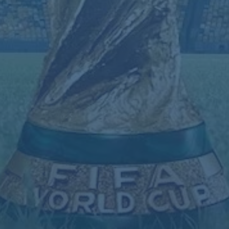
出意外 卢宁下场联赛将重回替补席
2026-08-08
关于组织开展2025中国机器人大赛暨RoboCup机器人世界杯（“2025中国机器人大赛与RoboCup世界杯机器人盛会即将启幕”）
2026-08-08