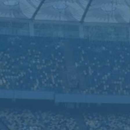
这场比赛不仅
邮箱：admin@intl-shijubei.com
马”球队或许
地址：河北省秦皇岛市昌黎县泥井镇
球迷期待：属
对于球迷来说
都将为你提供
的。更别提赛
上一篇：国际足
新闻资讯