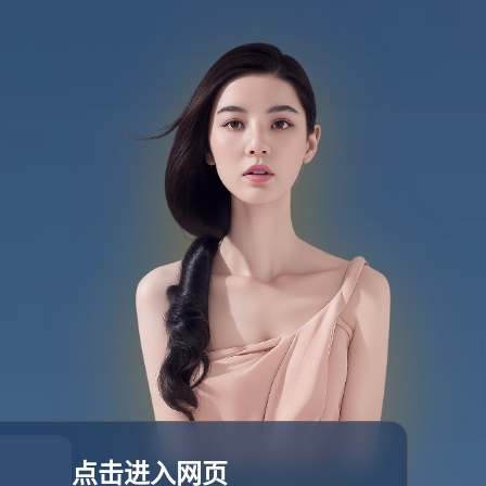
0832-8446386
联系我们
全国服务热线：
在
线
客
服