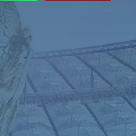
将被分为8个小组，每组4队进行单循环比赛，小组前两名
己的实力。值得一提的是，国际足联特别强调了对赛事
罚更加精准。这样的改革无疑将进一步提升赛事的权威
启幕”）
在进行激
是一种文化的碰撞与交流。来自欧洲、南美、亚洲、非洲
皇家马德里
和
曼城
可能会与南美劲旅如
弗拉门戈
展开激
赛阵容，不仅让球迷大饱眼福，也促进了不同地区足球
球产业产生深远影响。赛事预计将吸引数百万游客前往美
赞助商合作等也将为国际足联和各俱乐部带来可观的收
是在一些足球基础相对薄弱的地区，可能会因此掀起一
仁慕尼黑在决赛中以1-0击败墨西哥老虎队，成功捧杯。