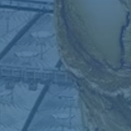
案例分析 国