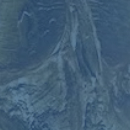
家德比里的大场面气质