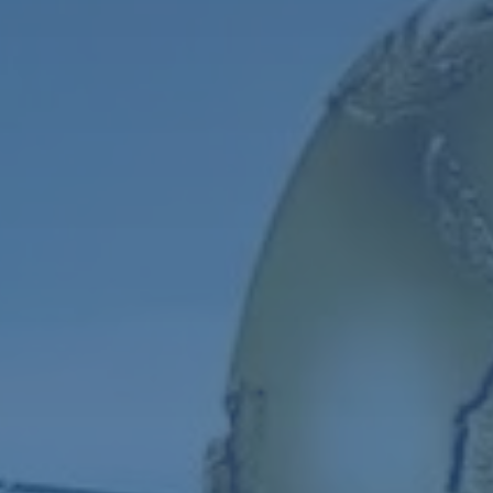
邮箱：admin@intl-shijubei.com
当一名初登西
地址：河北省秦皇岛市昌黎县泥井镇
赛季最佳球员
不仅是一个赛
下迅速完成自
从质疑到惊艳
在加盟西甲豪
与决策细腻度
为这位英格兰
法彻底抹去。
赛阅读能力、
数据背后的战
单纯看“联赛
离不开自己对
换阶段，他经
“第二落点嗅
球都不是“偶