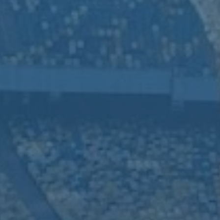
角色革命 中
贝林厄姆在西
今，一名顶级
球6助攻的数
成终结，具备
创造力
，而不
心理素质与领