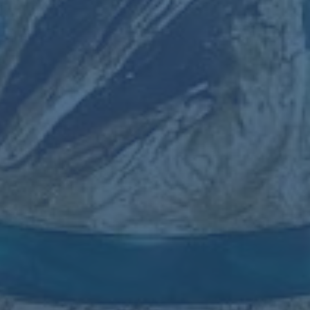
踢球，尤其是在传统强队中扮演核心角色，数据只是故事的一部
是
在舆论与压力叠加时反而表现更好
。伤病潮、积分榜压力、媒
更加坚决地前插，敢于在禁区内承担射门决策。他在庆祝进球时
宣言”。对于一名21岁的球员而言，这样的气场并不常见，也恰
放大效应 不止是个人高光
联赛19球6助攻的不能忽略他对整体战术体系的放大作用。在