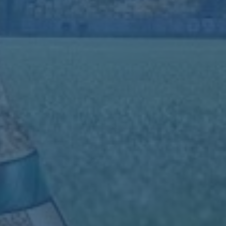
分，心理素质往往决定上限。贝林厄姆在赛季中的一个
体放大镜般的审视，都没有让他在关键时刻退缩，反而
那种兼具自信与自控的肢体语言，也逐渐被外界解读为
恰构成了“赛季最佳球员”评选中不可忽视的隐形权重。
他身后，防守型中场与中卫可以更专注于保护身前区域，因