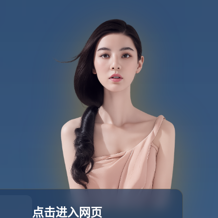
0832-8446386
联系我们
全国服务热线：
在
线
客
服