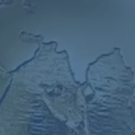
个赛季的关键场次，就会发现皇马在右路防守中存在某种反复出
幅回撤，导致整条防线重心过低，中场与后场之间被撕开大片接
角配合，要么在压上之后无法迅速落位，暴露在对手的反击身后
艰难摇摆。
在于，现有右后卫人选大多更偏向防守型或工具型，能够完成基
的进攻火花相比，右路往往显得略微单调，从而让对手更容易预
球员的否定，而是对整体结构和未来争冠周期的主动调整。
标签与能力画像