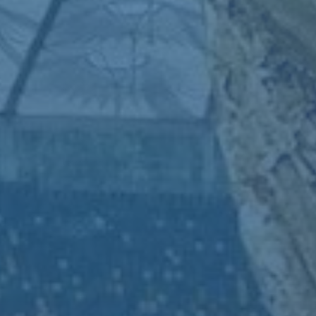
一旦提到和右
与表现不断重
的混合体：精
在高位压迫体
分球队使用的
守掩护之下，
为对位一对一