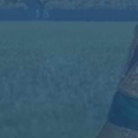
很多人好奇，
从风格上看，
移，又能精准
成更丰富的进
皇马在面对密
尤其适合禁区
能构成新的配
进攻的不可预
适配性并非单
超更为关键。
位置的补强，
转会可能性与