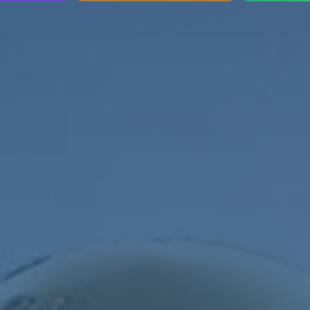
心人头明显领先却
”这句话成了整场复
市旅行体验再升级）
开的名字。这座被誉为
“足球之旅”首选城市，为
迷
热