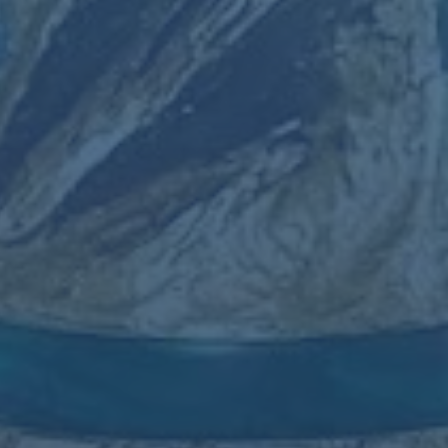
如果将阿诺德从英超的高节奏环境中抽离，放入皇马这种更注重
两者之间存在某种天然的兼容性。一方面，皇马长期拥有高质量
喂球的后场组织者。如果阿诺德来到伯纳乌，他在中后场的调度
攻组合。
集防守时，经常需要通过边路突然的节奏变化和高质量传中撕开
内具备头球和抢点能力的锋线球员。如果配合一名擅长二点球和
合模式。从战术板上看，阿诺德式右后卫可以让皇马进攻从“左路主
测性。
向度问题。皇马的防守结构更强调整体紧凑和转换中的保护，一
如果球队无法在体系上为阿诺德提供足够的补位支持，那么他的
更是对整条防线与中场保护机制的再设计，这需要教练团队在理
现实约束