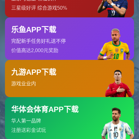
对于任何一届世界杯而言，
赞助品牌
的支持都是不可或缺的
一部分。他们的资金投入不仅用于赛事的组织和推广，还能
通过广告、联名活动等方式提升赛事的全球影响力。然而，
当品牌方因外部政策环境而选择观望甚至退出时，赛事的商
业价值必然会受到冲击。据业内人士估算，如果这种情况持
续，2026世界杯的赞助收入可能比预期减少
10%-15%
，这对
赛事的筹备和运营无疑是一个巨大的挑战。
以2018年俄罗斯世界杯为例，当时多个国际品牌通过赞助获
得了巨大的曝光量和市场回报。而反观当前，品牌方的犹豫
态度可能让2026世界杯错失类似的商业红利。尤其是对于美
国、加拿大和墨西哥这三个联合主办国而言，如何在政策层
面挽回品牌方的信心，成为了当务之急。
如何破局：白宫需及时调整策略
面对当前的困境，白宫显然需要采取行动来扭转局面。一方
面，可以通过与国际足联及品牌方的多方沟通，明确政策支
持的方向，消除不确定性；另一方面，也可以考虑为参与
2026世界杯的
赞助品牌
提供一定的税收优惠或其他激励措
施，以重燃他们的合作热情。此外，加强赛事宣传，突出
2026世界杯的独特价值，或许能重新吸引品牌方的目光。