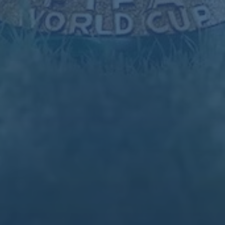
世界杯预测官网热门
2024中超前两轮：关注度飙升，竞技数据显著上涨
唐斯：必须匹配马刺队的速度，他们是快攻转换最强球队之一
阿扎尔-输球后切尔西仍有笑声 皇马训练也会不开心
Copyright 2024
世俱杯赛程2025-2025世俱杯赛程表-世俱杯决赛
All