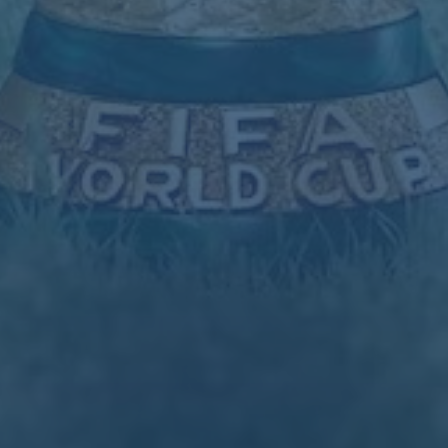
刘景扬勇夺田径女子100米栏冠军荣耀加冕
2026-08-08
相关产品
2025年射击世界杯布宜诺斯艾利斯站：奖牌榜（2025年射击世界杯布宜诺斯艾利斯站：荣耀榜单揭晓）
库尔图瓦-想赢球就得承受痛苦 又一场胜利