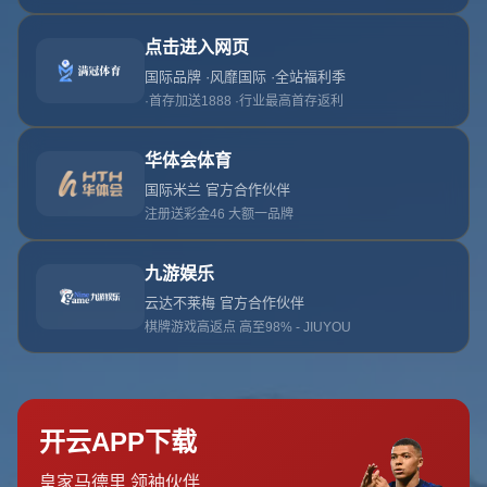
采。究竟这一扩军计划背后有哪些考量？对足球世界又将带
来怎样的影响？让我们一探究竟。
扩军至64支：国际足联的战略考量
国际足联近年来一直在推动世界杯的扩军计划。从2018年俄
罗斯世界杯的32支队伍，到2026年美加墨世界杯已确定的48
支队伍，赛事规模的不断扩大体现了FIFA对足球普及和全球
化的重视。此次提出2030年世界杯扩至
64支参赛队伍
，显然
是这一战略的延续。一方面，更多的参赛名额将让足球欠发
达地区的国家队有机会参与，提升这些地区的足球热情和投
入；另一方面，扩军也意味着更多的比赛场次和商业机会，
赛事收入
有望进一步增长。
值得一提的是，国际足联在做出这一决策时，也充分考虑了
赛事的公平性和竞技水平。虽然参赛队伍数量增加，但如何
确保比赛质量不下降，是他们需要解决的核心问题。或许通
过优化预选赛机制或调整赛制，FIFA能够找到平衡点。
扩军对足球世界的影响
如果2030年世界杯最终确定扩军至
64支队伍
，其影响将是多
方面的。首先，对于中小型足球国家而言，这无疑是一个巨
大的利好消息。更多的参赛名额意味着他们有更大机会跻身