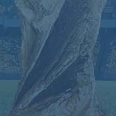
上一篇：英超升级与降级球队
下一篇：国际足联欲打造全新赛事IP 新版世俱杯前景几何（FIFA的IP版图扩张：新世俱杯是下一个金矿，还是烫手山芋？）
新闻资讯
老帅聚首 唯才是举 青少年精英们从这里起飞
2026-08-08
米兰有意阿森西奥 皇马对于球员离开持开放态度
2026-08-08
世俱杯-世俱杯平台-世俱杯2025-世俱杯赛制
2026-08-08
巴列霍不在皇马的计划之内 但他不愿再次被外租
2026-08-08
2025国际足联(FIFA)世俱杯举办地已经确定。（“2025年FIFA世俱杯落户地正式揭晓！”）
2026-08-08