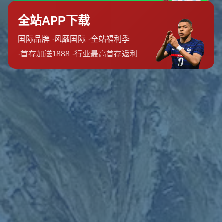
以2023年世俱杯为例，曼城与弗鲁米嫩塞的决赛就曾让无数
球迷热血沸腾，而2025年的对决预计将更加精彩。无论是球
星的个人表现，还是团队的战术博弈，都将成为赛场上的亮
点。如果你是一位忠实球迷，亲临现场观看
世俱杯比赛
，感
受那种震撼人心的氛围，绝对是不可错过的体验。
如何规划你的观赛之旅
对于计划购买
2025年世俱杯门票
的球迷来说，提前做好观赛
规划至关重要。首先，确定你最想观看的比赛场次和球队，
优先抢购热门对决的门票。其次，关注赛事举办地的交通和
住宿信息，确保行程顺畅。以往的世俱杯赛事中，不少球迷
因为没有提前预订酒店而遇到困难，因此建议尽早安排。
如
果你是第一次参与这样的国际赛事，不妨加入一些球迷论坛
或社群，获取更多实用信息和经验分享
。
门票价格与优惠政策一览
虽然具体的门票价格尚未完全公布，但根据国际足联的惯
例，2025年世俱杯的票价将根据比赛阶段和座位位置有所不
同。小组赛的门票价格通常较为亲民，而决赛的门票则可能
较为昂贵。此外，国际足联可能会推出家庭套票或学生优惠
票，旨在让更多人有机会参与到这场足球盛宴中来。想要了