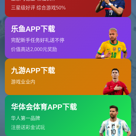
门票开售时间与购买渠道详解
根据国际足联的最新公告，2025年世俱杯门票将于明日正式
上线，具体时间为当地时间上午10点。球迷可以通过国际足
联官方网站以及指定的票务平台进行购买。为了确保公平，
购票将采用先到先得的方式，同时部分热门场次可能会采取
抽签制。值得注意的是，
早鸟票
将享受一定的折扣优惠，因
此建议球迷们提前做好准备，登录官网注册账户，确保顺利
抢票。此外，国际足联还特别提醒，购票时务必选择官方渠
道，避免落入假票陷阱。
为何2025年世俱杯值得期待
本届世俱杯不仅在赛制上有所创新，参赛球队的阵容也堪称
豪华。包括欧洲冠军联赛的冠军队、南美解放者杯的优胜者
以及其他大洲的顶尖俱乐部都将齐聚一堂，展开激烈角逐。