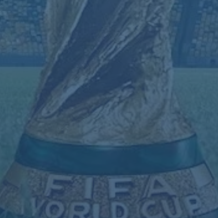
进球网-本泽马有望以创纪录的最大优势夺得金球奖
2026-08-09
国际足联俱乐部世界杯（全球足球俱乐部锦标赛）
2026-08-09
欧冠-皇马2-0多特夺第15冠 克罗斯告别战献助攻
2026-08-09
席尔瓦：赢得世俱杯冠军很困难，目标是让大家为我们自豪
2026-08-09
相关产品