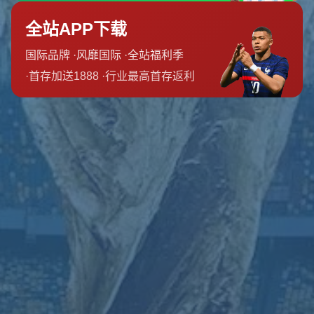
性，覆盖了从传统项目到新兴领域的广泛范围。无论是
田径
锦标赛
的速度与激情，还是
电子竞技
的科技与策略，每一场
比赛都在诉说属于自己的故事。对于体育迷来说，这一年是
深度挖掘和广泛探索的绝佳时机。
上一篇：咪咕首次签下世俱杯独家版权，引入AI观赛玩法
下一篇：国际足联宣布世俱杯从2025年起扩大到32队，类似世界杯模式（国际足联：世俱杯2025年起扩军至32队，全面接轨世界杯赛制）
新闻资讯
世俱杯官方网站- 世俱杯登录注册入口
2026-08-08
中青赛U17组四分之一决赛：清华附中5球大胜山东泰山！
2026-08-08
阿扎尔-下赛季将展示真正的自己 本泽马会赢得金球
2026-08-08