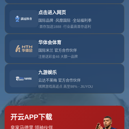
一、田径盛宴：世界田径锦标赛的焦点对决
2025年，
世界田径锦标赛
将在日本东京举行，这无疑是田径
迷的年度重头戏。作为奥运会后的重要赛事，东京将再次成
为全球顶尖田径选手的竞技场。无论是短跑之王的对决，还
是长跑项目的耐力比拼，都将吸引无数目光。值得一提的
是，
新兴田径明星
如来自非洲的年轻短跑选手，将挑战传统
强者的地位，赛事的悬念令人期待。
二、足球舞台：俱乐部与国家队的双重魅力
在足球领域，2025年虽然没有世界杯或欧洲杯这样的顶级国
家队赛事，但
俱乐部赛事
依然是焦点。欧冠联赛将进入白热
化阶段，各大豪门球队的较量将持续点燃球迷的激情。此
外，
非洲杯
也将成为国家队层面的重要看点。非洲足球近年
来崛起迅速，
如尼日利亚和塞内加尔等队
的表现备受关注。
这些赛事不仅展现了足球的竞技水平，也体现了不同地区的
文化特色。
三、新兴项目的崛起：电子竞技与极限运动的突破
2025年，
电子竞技
将继续其高速发展的势头，多项国际赛事
将在全球范围内展开。作为一项逐渐被主流认可的体育项
目，电竞的影响力不容小觑。
例如，《英雄联盟》世界锦标