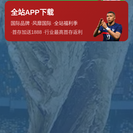
其他赛事改革的风向标，其成败将直接影响全球足球格局。
结语无需赘述
通过对新版世俱杯奖金超世界杯一倍的解读，我们不难看
出，这不仅是足球赛事的一次升级，更是FIFA在全球范围内
推广足球、提升商业价值的重要一步。未来的世俱杯将如何
发展，值得每一位球迷和业内人士持续关注。
上一篇：2025年FIFA世俱杯官方用球公布（2025年FIFA世俱杯专用比赛用球正式亮相）
下一篇：关于我们｜ 了解2025世俱杯官方平台团队与愿景
新闻资讯
世界杯直播入口最佳
2026-08-06
世俱杯分组出炉迈阿密国际上签（世俱杯分组揭晓：迈阿密国际抽到好签）
2026-08-06