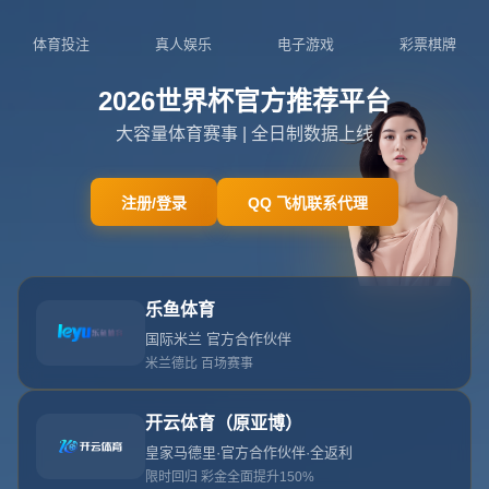
主页
>
新闻中心
新闻中心
壕！新版世俱杯奖金超世界杯一倍！ - 新闻- 搜狐
作者：世俱杯
发布时间2026-08-06T01:50:03+08:00
壕! 新版世俱杯奖金超世界杯一倍!
引言：足球盛宴奖金再创新高，世俱杯成焦点
足球作为全球最受欢迎的运动之一，其赛事奖金总是备受瞩
目。近日，关于新版世俱杯的消息引发热议：其奖金总额竟
然超过世界杯的两倍！这一爆炸性新闻不仅让球迷兴奋，也
让业内人士对这项赛事的未来充满期待。究竟是什么让新版
世俱杯如此“壕气”，它的奖金结构和影响又将如何改变足球
格局？让我们一探究竟。