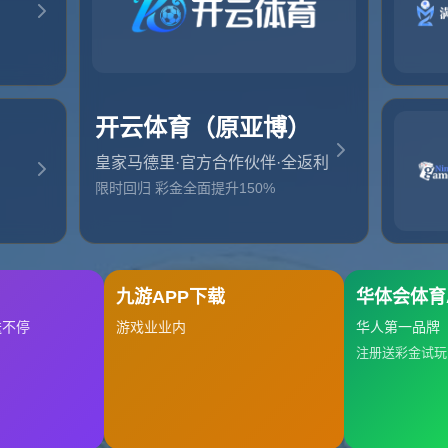
联：2025新版世俱杯奖金高达
赛程
杯的
025年全新世俱杯奖金飙升至1
更激
发布时间2026-08-06T01:50:03+08:00
025新版世俱杯奖金高达10亿美元
信网
宴升级，奖金创历史新高
事奖
最受欢迎的运动之一，总是能点燃亿万球迷的热情。而今，国际足
能掀
新了赛事历史纪录，也让全球俱乐部和球员为之振奋。这项赛事
美融合。接下来，让我们一起探讨这场足球盛宴的亮点与影响。
规模与奖金双重突破
来对世俱杯进行了全面改革，2025年的新版赛事将迎来前所未
俱乐部。这一变革旨在提升赛事的全球影响力和竞技水平。而最
，远超以往任何一届世俱杯，甚至逼近世界杯的奖励水平。这意