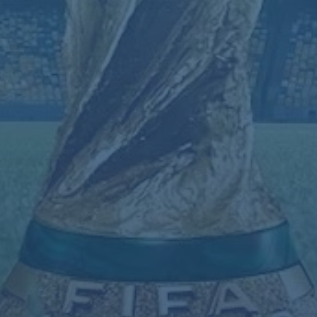
罗马诺-皇马将很快官宣凯帕 他已向切尔西告别
2026-08-08
第一届学青会来了，足球项目赛制改革影响大
2026-08-08
由Aramco 赞助的2024 卡塔尔国际足联洲际杯｜ 精彩回顾（2024 卡塔尔国际足联洲际杯：Aramco 助力下的激情盛宴）
2026-08-08
莫德里奇皇马10年感言-加盟皇马是人生最好决定之一
2026-08-08
安帅-贝林厄姆习惯进球 没人有克罗斯那传球能力
2026-08-08
相关产品