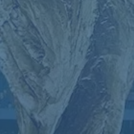
欧洲与南美洲的主导地位
：欧洲和南美洲凭借其深厚的足球
底蕴和高水平的俱乐部赛事，合计占据了18个席位，超过了
总数的一半。这反映了当前世界足球格局中这两大洲的传统
优势。
亚洲、非洲与中北美洲的崛起力量
：亚足联、非足联和中北
美及加勒比海足联各获得4个稳定席位，这为这些地区的顶尖
俱乐部提供了更多与世界强队交手的机会，有助于提升其竞
技水平和国际知名度。
大洋洲的独特代表
：大洋洲虽然只有一个名额，但确保了全
球六大洲均有俱乐部参与，体现了赛事的全球性。
东道主的红利
：美国作为东道主，其俱乐部将直接参与这场
家门口的足球盛宴，无疑将极大推动美国本土足球运动的发
展和关注度。
可以预见，
2025美国世俱杯
将是一场真正意义上的“世界”俱
乐部杯赛。32支来自不同文化背景、拥有不同技战术风格的
球队汇聚一堂，不仅将为球迷们带来前所未有的观赛体验，
也将深刻影响未来世界俱乐部足球的发展方向。各路豪强将
为了这份荣耀展开激烈角逐，而球迷们则可以期待一场场精
彩绝伦的对决。