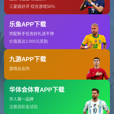
括过去四个赛季的南美解放者杯冠军，剩余名额依据南美足
联俱乐部排名。
亚洲足球联合会 (AFC)
：获得
4个名额
。包括过去四个赛季的
亚足联冠军联赛冠军，以及可能的排名晋级。
非洲足球联合会 (CAF)
：获得
4个名额
。包括过去四个赛季的
非洲足球冠军联赛冠军，以及可能的排名晋级。
中北美洲及加勒比海足球联合会 (Concacaf)
：获得
4个名额
。
包括过去四个赛季的中北美及加勒比海冠军杯冠军，以及可
能的排名晋级。
大洋洲足球联合会 (OFC)
：获得
1个名额
。通常授予过去四年
中排名最高的大洋洲冠军联赛冠军。
东道主国家
：美国作为东道主，将自动获得
1个名额
，该名额
通常分配给本国联赛的优秀球队，具体产生方式由国际足联
和美国足协商定。
晋级规则核心点：
洲际冠军优先
：在2021年至2024年期间（具体年份以FIFA官
方公布为准）赢得各自大洲顶级俱乐部赛事的球队将优先获
得参赛资格。
俱乐部排名补充
：若通过冠军产生的名额未满，则剩余名额