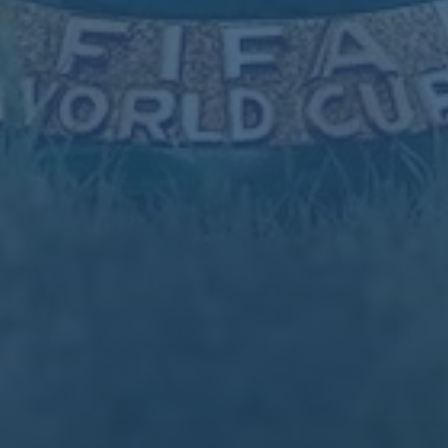
佟立新副局长会见世界泳联主席侯赛因
2026-08-07
相关产品
罗马诺-消息源保证 姆巴佩加盟皇马签字费超1亿欧
2026世界杯比分开户最佳