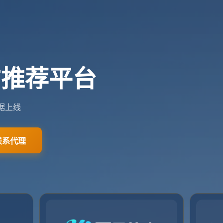
首页
关于我们
产品服务
新闻中心