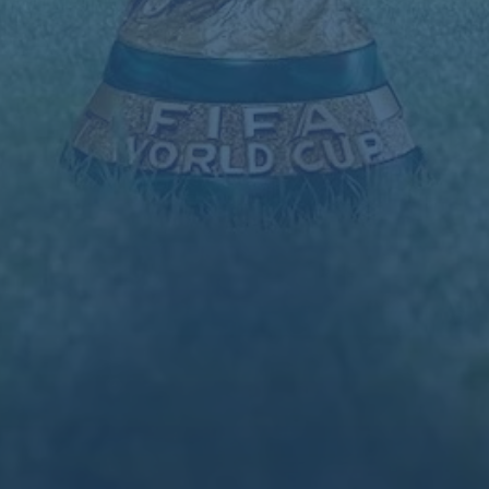
首页
皇岛市昌黎县泥井镇
世俱杯决赛
All Rights by
.
世俱杯