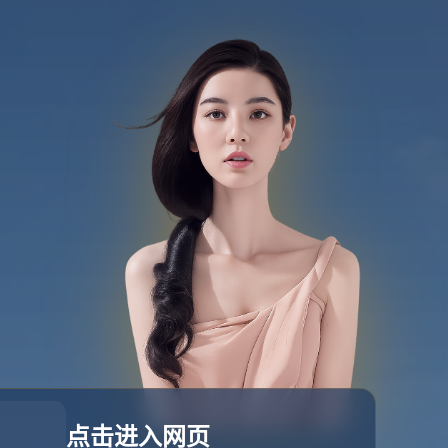
0832-8446386
联系我们
全国服务热线：
在
线
客
服